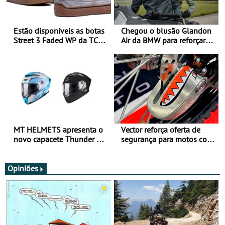
Estão disponíveis as botas
Chegou o blusão Glandon
Street 3 Faded WP da TCX
Air da BMW para reforçar
para utilização durante
oferta de equipamento de
todo o ano
verão
MT HELMETS apresenta o
Vector reforça oferta de
novo capacete Thunder 4 R
segurança para motos com
SV
nova gama de cadeados
JawX
Opiniões