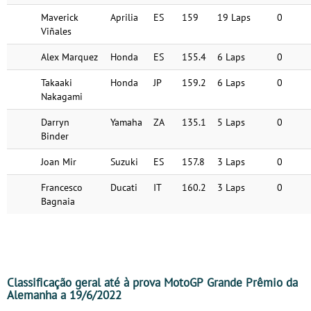
Maverick
Aprilia
ES
159
19 Laps
0
Viñales
Alex Marquez
Honda
ES
155.4
6 Laps
0
Takaaki
Honda
JP
159.2
6 Laps
0
Nakagami
Darryn
Yamaha
ZA
135.1
5 Laps
0
Binder
Joan Mir
Suzuki
ES
157.8
3 Laps
0
Francesco
Ducati
IT
160.2
3 Laps
0
Bagnaia
Classificação geral até à prova MotoGP Grande Prêmio da
Alemanha a 19/6/2022