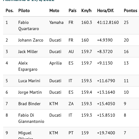
Pos.
Piloto
Moto
País
Km/h
Hora/Dif.
Pontos
1
Fabio
Yamaha
FR
160.3
41:12.8160
25
Quartararo
2
Johann Zarco
Ducati
FR
160
+4.9390
20
3
Jack Miller
Ducati
AU
159.7
+8.3720
16
4
Aleix
Aprilia
ES
159.7
+9.1130
13
Espargaro
5
Luca Marini
Ducati
IT
159.5
+11.6790
11
6
Jorge Martin
Ducati
ES
159.4
+13.1640
10
7
Brad Binder
KTM
ZA
159.3
+15.4050
9
8
Fabio Di
Ducati
IT
159.3
+15.8510
8
Giannantonio
9
Miguel
KTM
PT
159
+19.7400
7
Oliveira