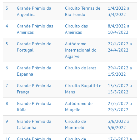
3
Grande Prêmio da
Circuito Termas de
1/4/2022 a
Argentina
Río Hondo
3/4/2022
4
Grande Prêmio das
Circuito das
8/4/2022 a
Américas
Américas
10/4/2022
5
Grande Prémio de
Autódromo
22/4/2022 a
Portugal
Internacional do
24/4/2022
Algarve
6
Grande Prêmio da
Circuito de Jerez
29/4/2022 a
Espanha
1/5/2022
7
Grande Prêmio da
Circuito Bugatti-Le
13/5/2022 a
França
Mans
15/5/2022
8
Grande Prêmio da
Autódromo de
27/5/2022 a
Itália
Mugello
29/5/2022
9
Grande Prêmio da
Circuito de
3/6/2022 a
Catalunha
Montmeló
5/6/2022
10
Grande Prêmio da
Circuito de
17/6/2022 a