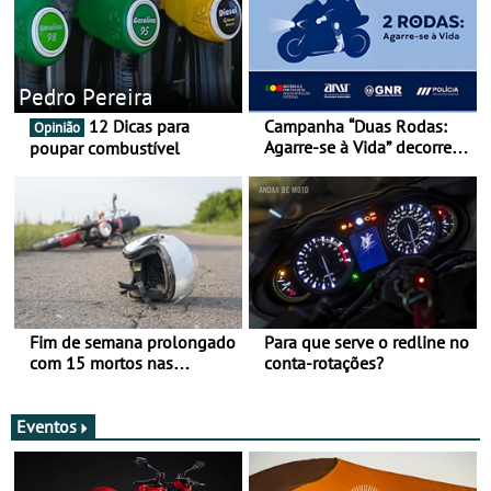
Pedro Pereira
12 Dicas para
Campanha “Duas Rodas:
Opinião
Agarre-se à Vida” decorre
poupar combustível
de 17 a 23 de março
Fim de semana prolongado
Para que serve o redline no
com 15 mortos nas
conta-rotações?
estradas
Eventos