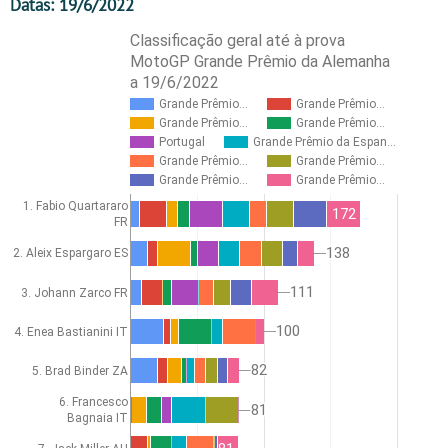
Datas: 19/6/2022
Classificação geral até à prova
MotoGP Grande Prêmio da Alemanha
a 19/6/2022
Grande Prêmio…
Grande Prêmio…
Grande Prêmio…
Grande Prêmio…
Portugal
Grande Prêmio da Espan…
Grande Prêmio…
Grande Prêmio…
Grande Prêmio…
Grande Prêmio…
1. Fabio Quartararo
172
FR
138
138
2. Aleix Espargaro ES
111
111
3. Johann Zarco FR
100
100
4. Enea Bastianini IT
82
82
5. Brad Binder ZA
6. Francesco
81
81
Bagnaia IT