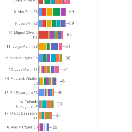
81
7. Jack Miller AU
69
69
8. Alex Rins ES
69
69
9. Joan Mir ES
10. Miguel Oliveira
64
64
PT
61
61
11. Jorge Martin ES
60
60
12. Marc Marquez ES
52
52
13. Luca Marini IT
14. Maverick Viñales
46
46
ES
40
40
15. Pol Espargaro ES
16. Takaaki
38
38
Nakagami JP
17. Marco Bezzecchi
35
35
IT
26
26
18. Alex Marquez ES