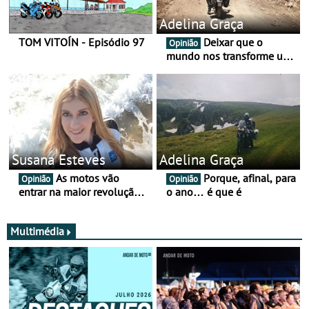
Adelina Graça
TOM VITOÍN - Episódio 97
Deixar que o
Opinião
mundo nos transforme um
pouco mais
Susana Esteves
Adelina Graça
As motos vão
Porque, afinal, para
Opinião
Opinião
entrar na maior revolução
o ano… é que é
tecnológica desde o ABS —
e quase ninguém está a
falar disso
Multimédia