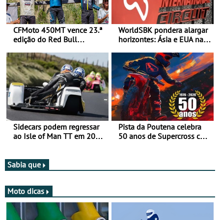
CFMoto 450MT vence 23.ª
WorldSBK pondera alargar
edição do Red Bull
horizontes: Ásia e EUA na
Romaniacs nas 3
mira para 2027
Categorias Adventure -
Vitória na Ultimate, Core e
Lite
Sidecars podem regressar
Pista da Poutena celebra
ao Isle of Man TT em 2027
50 anos de Supercross com
após revisão de segurança
jornada dupla, dias 1 e 2
de agosto
Sabia que
Moto dicas