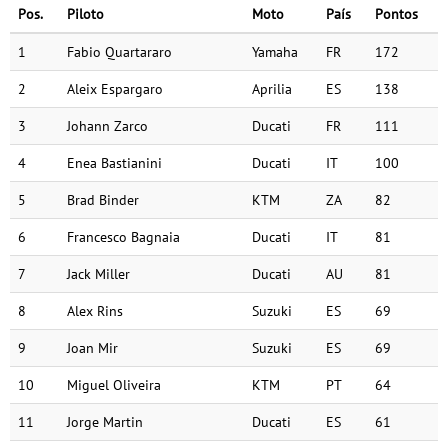
Pos.
Piloto
Moto
País
Pontos
1
Fabio Quartararo
Yamaha
FR
172
2
Aleix Espargaro
Aprilia
ES
138
3
Johann Zarco
Ducati
FR
111
4
Enea Bastianini
Ducati
IT
100
5
Brad Binder
KTM
ZA
82
6
Francesco Bagnaia
Ducati
IT
81
7
Jack Miller
Ducati
AU
81
8
Alex Rins
Suzuki
ES
69
9
Joan Mir
Suzuki
ES
69
10
Miguel Oliveira
KTM
PT
64
11
Jorge Martin
Ducati
ES
61