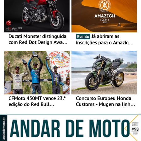
Ducati Monster distinguida
Já abriram as
Evento
com Red Dot Design Award
inscrições para o Amazigh
2026
Raid 2027, que decorre em
Marrocos, de 23 abril a 1
maio - The ultimate
experience in Morocco
CFMoto 450MT vence 23.ª
Concurso Europeu Honda
edição do Red Bull
Customs - Mugen na linha
Romaniacs nas 3
da frente, vote nela para
Categorias Adventure -
ganhar
Vitória na Ultimate, Core e
Lite