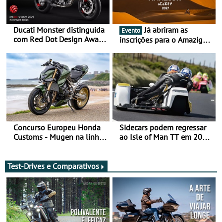
Ducati Monster distinguida
Já abriram as
Evento
com Red Dot Design Award
inscrições para o Amazigh
2026
Raid 2027, que decorre em
Marrocos, de 23 abril a 1
maio - The ultimate
experience in Morocco
Concurso Europeu Honda
Sidecars podem regressar
Customs - Mugen na linha
ao Isle of Man TT em 2027
da frente, vote nela para
após revisão de segurança
ganhar
Test-Drives e Comparativos