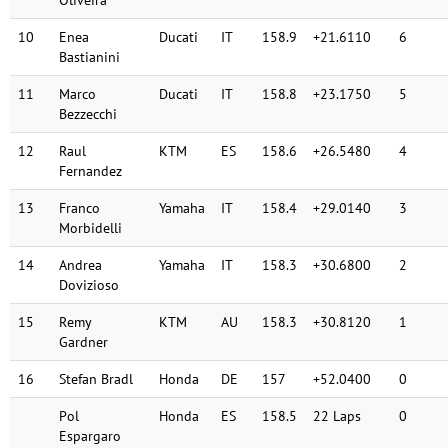
10
Enea
Ducati
IT
158.9
+21.6110
6
Bastianini
11
Marco
Ducati
IT
158.8
+23.1750
5
Bezzecchi
12
Raul
KTM
ES
158.6
+26.5480
4
Fernandez
13
Franco
Yamaha
IT
158.4
+29.0140
3
Morbidelli
14
Andrea
Yamaha
IT
158.3
+30.6800
2
Dovizioso
15
Remy
KTM
AU
158.3
+30.8120
1
Gardner
16
Stefan Bradl
Honda
DE
157
+52.0400
0
Pol
Honda
ES
158.5
22 Laps
0
Espargaro