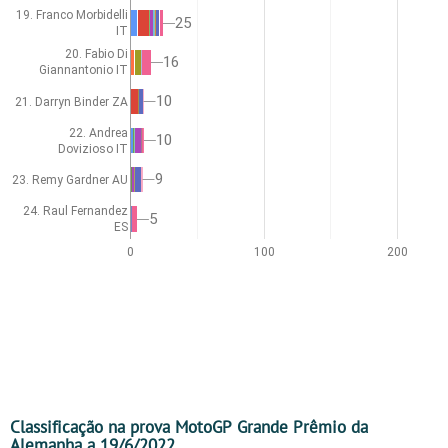
19. Franco Morbidelli
25
25
IT
20. Fabio Di
16
16
Giannantonio IT
10
10
21. Darryn Binder ZA
22. Andrea
10
10
Dovizioso IT
9
9
23. Remy Gardner AU
24. Raul Fernandez
5
5
ES
0
100
200
Classificação na prova MotoGP Grande Prêmio da
Alemanha a 19/6/2022