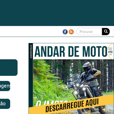
agens
ião