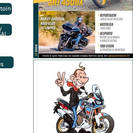
toín
V
SAL
es