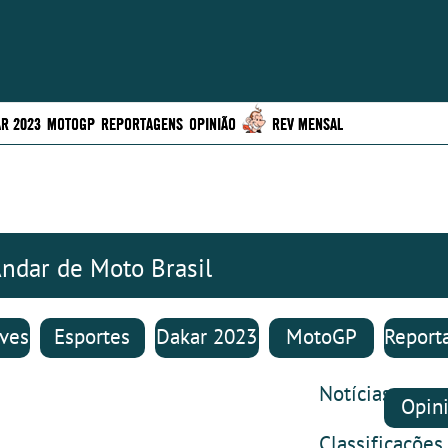
R 2023
MOTOGP
REPORTAGENS
OPINIÃO
REV MENSAL
ndar de Moto Brasil
ives
Esportes
Dakar 2023
MotoGP
Report
tivos
Notícias
Opin
Classificações