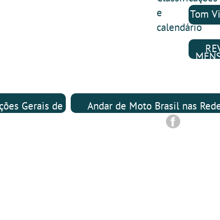
e
Tom Vi
calendário
RE
MEN
ções Gerais de
Andar de Moto Brasil nas Red
Utilização
Sociais