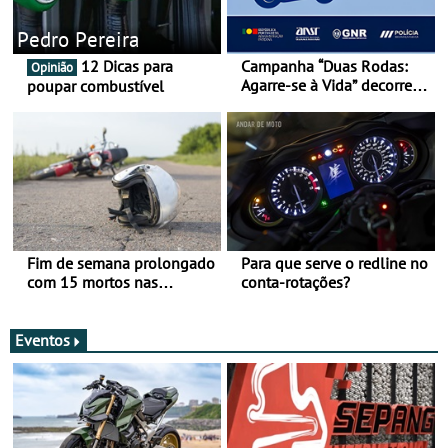
Pedro Pereira
12 Dicas para
Campanha “Duas Rodas:
Opinião
Agarre-se à Vida” decorre
poupar combustível
de 17 a 23 de março
Fim de semana prolongado
Para que serve o redline no
com 15 mortos nas
conta-rotações?
estradas
Eventos