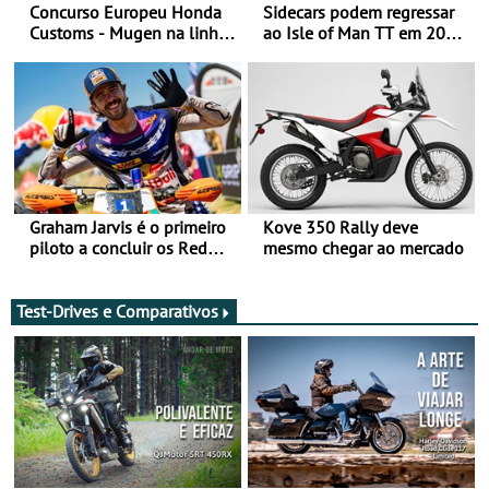
Concurso Europeu Honda
Sidecars podem regressar
Customs - Mugen na linha
ao Isle of Man TT em 2027
da frente, vote nela para
após revisão de segurança
ganhar
Graham Jarvis é o primeiro
Kove 350 Rally deve
piloto a concluir os Red
mesmo chegar ao mercado
Bull Romaniacs numa
moto elétrica
Test-Drives e Comparativos