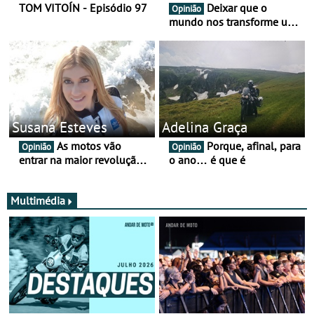
TOM VITOÍN - Episódio 97
Deixar que o
Opinião
mundo nos transforme um
pouco mais
Susana Esteves
Adelina Graça
As motos vão
Porque, afinal, para
Opinião
Opinião
entrar na maior revolução
o ano… é que é
tecnológica desde o ABS —
e quase ninguém está a
falar disso
Multimédia