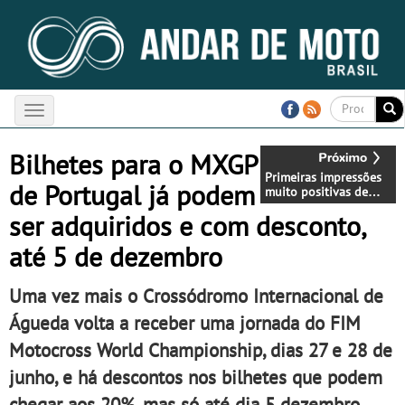
Toggle
navigation
Bilhetes para o MXGP
Primeiras impressões
de Portugal já podem
muito positivas de
Miguel Oliveira e
ser adquiridos e com desconto,
Danilo Petrucci aos
comandos da BMW
até 5 de dezembro
M1000RR
Uma vez mais o Crossódromo Internacional de
Águeda volta a receber uma jornada do FIM
Motocross World Championship, dias 27 e 28 de
junho, e há descontos nos bilhetes que podem
chegar aos 20%, mas só até dia 5 dezembro.