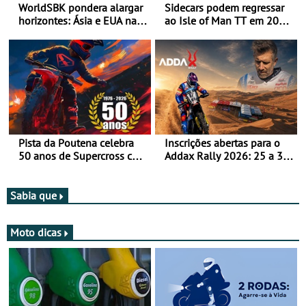
WorldSBK pondera alargar
Sidecars podem regressar
horizontes: Ásia e EUA na
ao Isle of Man TT em 2027
mira para 2027
após revisão de segurança
Pista da Poutena celebra
Inscrições abertas para o
50 anos de Supercross com
Addax Rally 2026: 25 a 30
jornada dupla, dias 1 e 2
de outubro - Proposta de
de agosto
participação com o Team
Bianchi Prata
Sabia que
Moto dicas