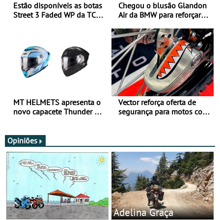
Estão disponíveis as botas
Chegou o blusão Glandon
Street 3 Faded WP da TCX
Air da BMW para reforçar
para utilização durante
oferta de equipamento de
todo o ano
verão
MT HELMETS apresenta o
Vector reforça oferta de
novo capacete Thunder 4 R
segurança para motos com
SV
nova gama de cadeados
JawX
Opiniões
Adelina Graça