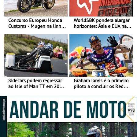
Concurso Europeu Honda
WorldSBK pondera alargar
Customs - Mugen na linha
horizontes: Ásia e EUA na
da frente, vote nela para
mira para 2027
ganhar
Sidecars podem regressar
Graham Jarvis é o primeiro
ao Isle of Man TT em 2027
piloto a concluir os Red
após revisão de segurança
Bull Romaniacs numa
moto elétrica