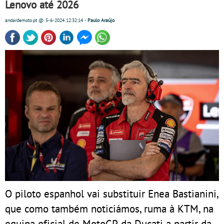
Lenovo até 2026
andardemoto.pt
@ 5-6-2024
12:32:14
-
Paulo Araújo
O piloto espanhol vai substituir Enea Bastianini,
que como também noticiámos, ruma à KTM, na
equipa oficial de MotoGP da Ducati a partir da