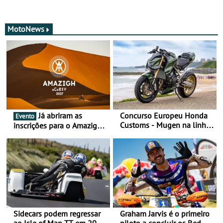
MotoNews
Já abriram as
Concurso Europeu Honda
Evento
Customs - Mugen na linha
inscrições para o Amazigh
da frente, vote nela para
Raid 2027, que decorre em
ganhar
Marrocos, de 23 abril a 1
maio - The ultimate
experience in Morocco
Sidecars podem regressar
Graham Jarvis é o primeiro