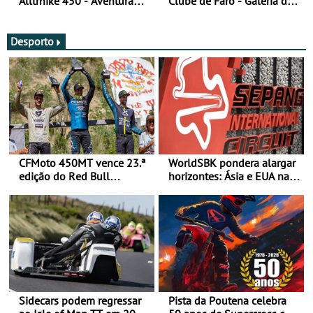
Alltrhike 450 - Aventura
Clube de Faro - Galeria de
Acessível
fotos (sexta-feira)
Desporto
CFMoto 450MT vence 23.ª
WorldSBK pondera alargar
edição do Red Bull
horizontes: Ásia e EUA na
Romaniacs nas 3
mira para 2027
Categorias Adventure -
Vitória na Ultimate, Core e
Lite
Sidecars podem regressar
Pista da Poutena celebra