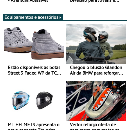
- Aventura Acessível
Diversão para Jovens e
Adultos
Equipamentos e acessórios
Estão disponíveis as botas
Chegou o blusão Glandon
Street 3 Faded WP da TCX
Air da BMW para reforçar
para utilização durante
oferta de equipamento de
todo o ano
verão
MT HELMETS apresenta o
Vector reforça oferta de