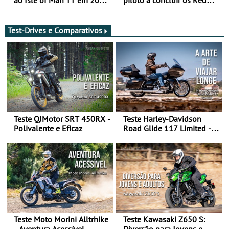
ao Isle of Man TT em 2027
piloto a concluir os Red
após revisão de segurança
Bull Romaniacs numa
moto elétrica
Test-Drives e Comparativos
Teste QJMotor SRT 450RX -
Teste Harley-Davidson
Polivalente e Eficaz
Road Glide 117 Limited - A
Arte de Viajar Longe
Teste Moto Morini Alltrhike
Teste Kawasaki Z650 S: