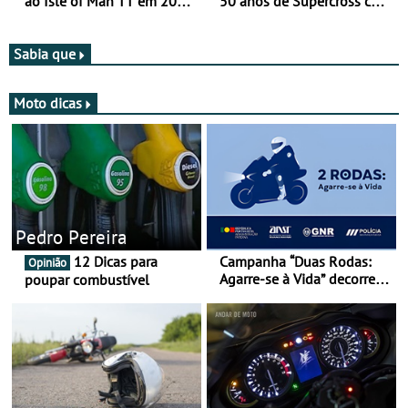
ao Isle of Man TT em 2027
50 anos de Supercross com
após revisão de segurança
jornada dupla, dias 1 e 2
de agosto
Sabia que
Moto dicas
Pedro Pereira
12 Dicas para
Campanha “Duas Rodas:
Opinião
Agarre-se à Vida” decorre
poupar combustível
de 17 a 23 de março