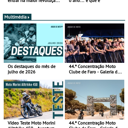
entrar na maior revolução
o ano… é que é
tecnológica desde o ABS —
e quase ninguém está a
falar disso
Multimédia
Os destaques do mês de
44.ª Concentração Moto
julho de 2026
Clube de Faro - Galeria de
fotos (sábado)
Vídeo Teste Moto Morini
44.ª Concentração Moto