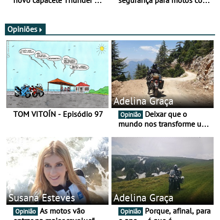
novo capacete Thunder 4 R
segurança para motos com
SV
nova gama de cadeados
JawX
Opiniões
Adelina Graça
TOM VITOÍN - Episódio 97
Deixar que o
Opinião
mundo nos transforme um
pouco mais
Susana Esteves
Adelina Graça
As motos vão
Porque, afinal, para
Opinião
Opinião