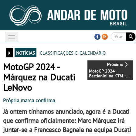
Toggle
navigation
notícias
classificações e calendário
MotoGP 2024 -
MotoGP 2024 -
Márquez na Ducati
Bastianini na KTM -
Márquez certo na
LeNovo
Ducati LeNovo
Própria marca confirma
Já ontem tínhamos anunciado, agora é a Ducati
que confirma oficialmente: Marc Márquez irá
juntar-se a Francesco Bagnaia na equipa Ducati