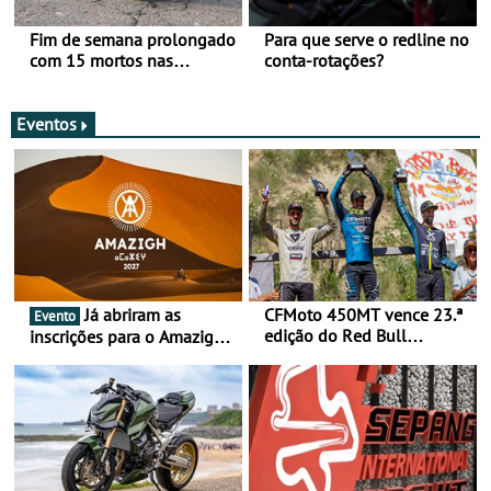
Fim de semana prolongado
Para que serve o redline no
com 15 mortos nas
conta-rotações?
estradas
Eventos
Já abriram as
CFMoto 450MT vence 23.ª
Evento
edição do Red Bull
inscrições para o Amazigh
Romaniacs nas 3
Raid 2027, que decorre em
Categorias Adventure -
Marrocos, de 23 abril a 1
Vitória na Ultimate, Core e
maio - The ultimate
Lite
experience in Morocco