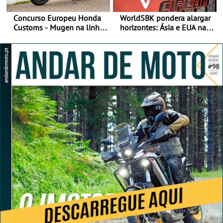
Concurso Europeu Honda
WorldSBK pondera alargar
Customs - Mugen na linha
horizontes: Ásia e EUA na
da frente, vote nela para
mira para 2027
ganhar