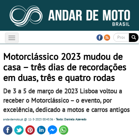
Toggle
navigation
Motorclássico 2023 mudou de
casa – três dias de recordações
em duas, três e quatro rodas
De 3 a 5 de março de 2023 Lisboa voltou a
receber o Motorclássico – o evento, por
excelência, dedicado a motos e carros antigos
andardemoto.pt
@ 11-3-2023
00:43:36
-
Texto: Daniela Azevedo