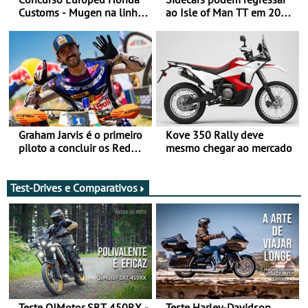
Customs - Mugen na linha
ao Isle of Man TT em 2027
da frente, vote nela para
após revisão de segurança
ganhar
Graham Jarvis é o primeiro
Kove 350 Rally deve
piloto a concluir os Red
mesmo chegar ao mercado
Bull Romaniacs numa
moto elétrica
Test-Drives e Comparativos
Teste QJMotor SRT 450RX -
Teste Harley-Davidson