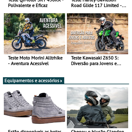
Polivalente e Eficaz
Road Glide 117 Limited - A
Arte de Viajar Longe
Teste Moto Morini Alltrhike
Teste Kawasaki Z650 S:
- Aventura Acessível
Diversão para Jovens e
Adultos
Equipamentos e acessórios
Estão disponíveis as botas
Chegou o blusão Glandon