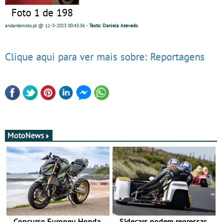
Foto 1 de 198
andardemoto.pt
@ 11-3-2023
00:43:36
-
Texto: Daniela Azevedo
Clique aqui para ver mais sobre: Reportagens
MotoNews
Concurso Europeu Honda
Sidecars podem regressar