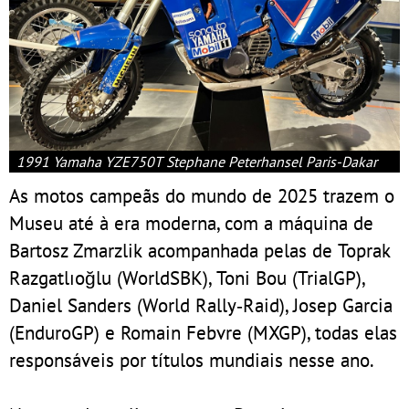
1991 Yamaha YZE750T Stephane Peterhansel Paris-Dakar
As motos campeãs do mundo de 2025 trazem o
Museu até à era moderna, com a máquina de
Bartosz Zmarzlik acompanhada pelas de Toprak
Razgatlıoğlu (WorldSBK), Toni Bou (TrialGP),
Daniel Sanders (World Rally‑Raid), Josep Garcia
(EnduroGP) e Romain Febvre (MXGP), todas elas
responsáveis por títulos mundiais nesse ano.