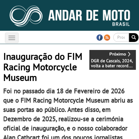
Toggle
navigation
Inauguração do FIM
DGR de Cascais, 2024,
Racing Motorcycle
volta a bater recordes
de participação -
Museum
Vídeo reportagem
Foi no passado dia 18 de Fevereiro de 2026
que o FIM Racing Motorcycle Museum abriu as
suas portas ao público. Antes disso, em
Dezembro de 2025, realizou-se a cerimónia
oficial de inauguração, e o nosso colaborador
Alan Cathcart foi um dos poucos jornalistas