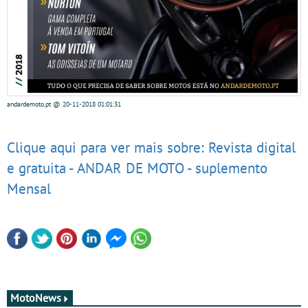
andardemoto.pt
@ 20-11-2018
01:01:31
Clique aqui para ver mais sobre: Revista digital
e gratuita - ANDAR DE MOTO - suplemento
Mensal
MotoNews