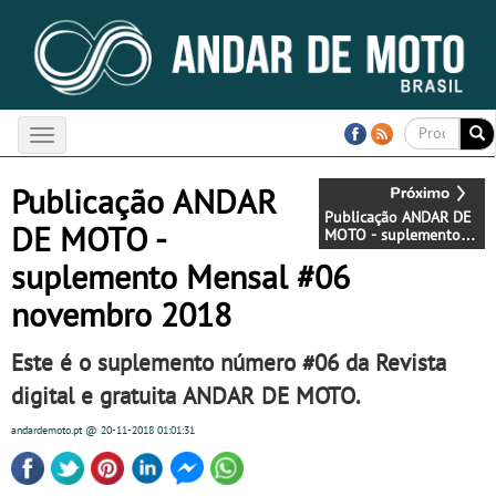
Toggle
navigation
Publicação ANDAR
Publicação ANDAR DE
DE MOTO -
MOTO - suplemento
Mensal #05 outubro
suplemento Mensal #06
2018
novembro 2018
Este é o suplemento número
#06
da Revista
digital e gratuita
ANDAR DE MOTO
.
andardemoto.pt
@ 20-11-2018
01:01:31