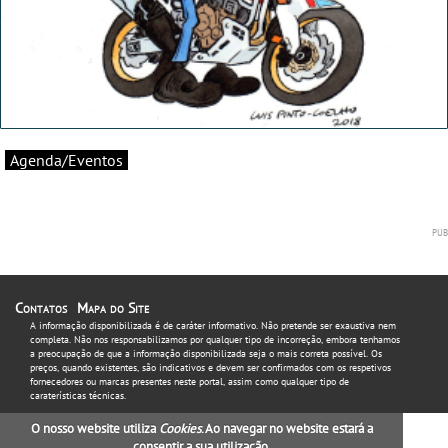
Agenda/Eventos
Contatos
Mapa do Site
A informação disponibilizada é de caráter informativo. Não pretende ser exaustiva nem
completa. Não nos responsabilizamos por qualquer tipo de incorreção, embora tenhamos
a preocupação de que a informação disponibilizada seja o mais correta possível. Os
preços, quando existentes, são indicativos e devem ser confirmados com os respetivos
fornecedores ou marcas presentes neste portal, assim como qualquer tipo de
caraterísticas técnicas.
O nosso website utiliza
Cookies
. Ao navegar no website estará a
consentir a sua utilização.