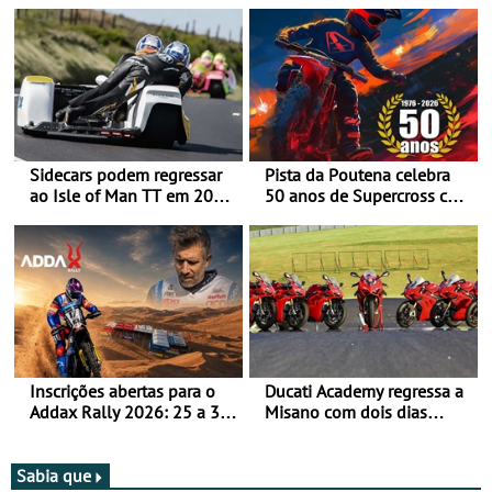
Sidecars podem regressar
Pista da Poutena celebra
ao Isle of Man TT em 2027
50 anos de Supercross com
após revisão de segurança
jornada dupla, dias 1 e 2
de agosto
Inscrições abertas para o
Ducati Academy regressa a
Addax Rally 2026: 25 a 30
Misano com dois dias
de outubro - Proposta de
dedicados à condução em
participação com o Team
circuito - Dias 22 e 23 de
Bianchi Prata
setembro, no Misano World
Sabia que