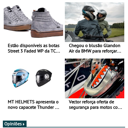
Estão disponíveis as botas
Chegou o blusão Glandon
Street 3 Faded WP da TCX
Air da BMW para reforçar
para utilização durante
oferta de equipamento de
todo o ano
verão
MT HELMETS apresenta o
Vector reforça oferta de
novo capacete Thunder 4 R
segurança para motos com
SV
nova gama de cadeados
JawX
Opiniões