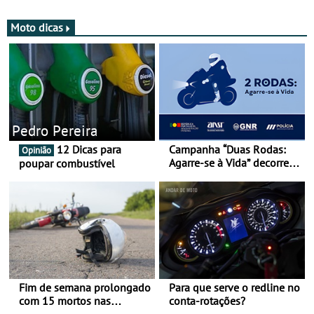
Circuit
Moto dicas
Pedro Pereira
12 Dicas para
Campanha “Duas Rodas:
Opinião
Agarre-se à Vida” decorre
poupar combustível
de 17 a 23 de março
Fim de semana prolongado
Para que serve o redline no
com 15 mortos nas
conta-rotações?
estradas