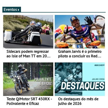
Eventos
Sidecars podem regressar
Graham Jarvis é o primeiro
ao Isle of Man TT em 2027
piloto a concluir os Red
após revisão de segurança
Bull Romaniacs numa
moto elétrica
Teste QJMotor SRT 450RX -
Os destaques do mês de
Polivalente e Eficaz
julho de 2026