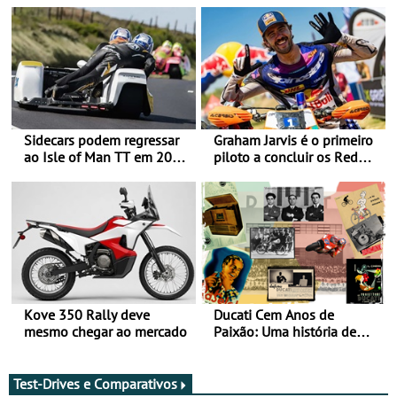
Sidecars podem regressar
Graham Jarvis é o primeiro
ao Isle of Man TT em 2027
piloto a concluir os Red
após revisão de segurança
Bull Romaniacs numa
moto elétrica
Kove 350 Rally deve
Ducati Cem Anos de
mesmo chegar ao mercado
Paixão: Uma história de
rádios e lendas do
Motociclismo
Test-Drives e Comparativos