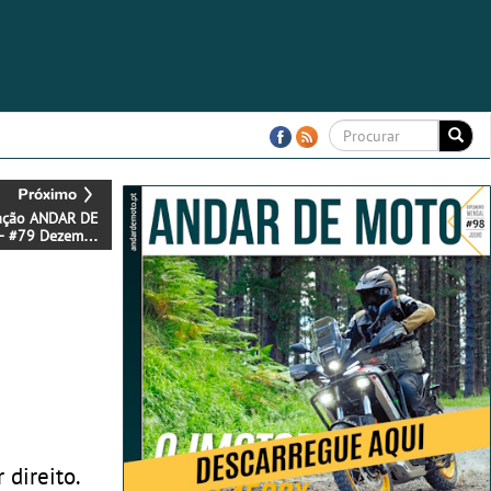
ação ANDAR DE
- #79 Dezembro
Já disponível !
 direito.