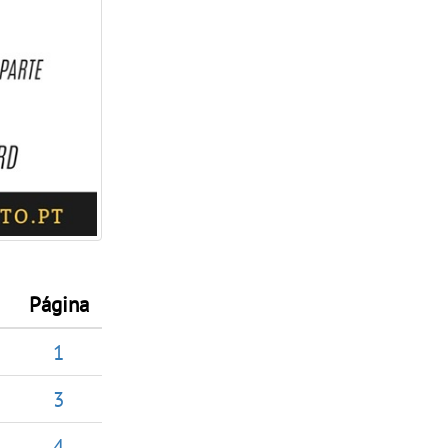
Página
1
3
4