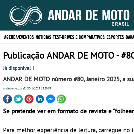
AGENDA/EVENTOS
NOTÍCIAS
TEST-DRIVES E COMPARATIVOS
ESPORTES
DAKA
Publicação ANDAR DE MOTO - #80
Já disponível !
ANDAR DE MOTO
número
#80
,
Janeiro 2025
, a s
andardemoto.pt
@ 30-1-2025
15:29:59
Se pretende ver em formato de revista e "folhear
Para melhor experiência de leitura, carregue no í