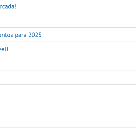
rcada!
entos para 2025
vel!