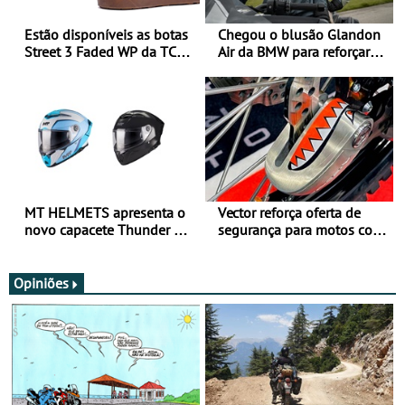
Estão disponíveis as botas
Chegou o blusão Glandon
Street 3 Faded WP da TCX
Air da BMW para reforçar
para utilização durante
oferta de equipamento de
todo o ano
verão
MT HELMETS apresenta o
Vector reforça oferta de
novo capacete Thunder 4 R
segurança para motos com
SV
nova gama de cadeados
JawX
Opiniões