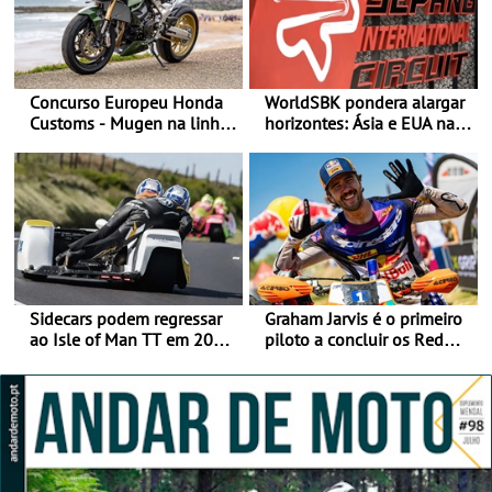
Concurso Europeu Honda
WorldSBK pondera alargar
Customs - Mugen na linha
horizontes: Ásia e EUA na
da frente, vote nela para
mira para 2027
ganhar
Sidecars podem regressar
Graham Jarvis é o primeiro
ao Isle of Man TT em 2027
piloto a concluir os Red
após revisão de segurança
Bull Romaniacs numa
moto elétrica