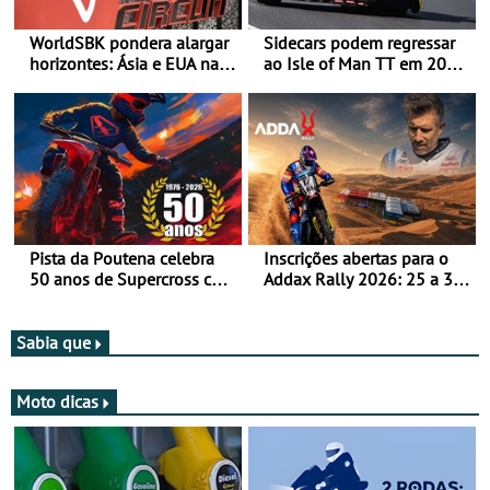
WorldSBK pondera alargar
Sidecars podem regressar
horizontes: Ásia e EUA na
ao Isle of Man TT em 2027
mira para 2027
após revisão de segurança
Pista da Poutena celebra
Inscrições abertas para o
50 anos de Supercross com
Addax Rally 2026: 25 a 30
jornada dupla, dias 1 e 2
de outubro - Proposta de
de agosto
participação com o Team
Bianchi Prata
Sabia que
Moto dicas