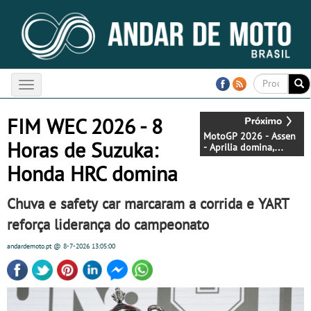
Toggle
navigation
FIM WEC 2026 - 8
MotoGP 2026 - Assen
Horas de Suzuka:
- Aprilia domina,
Martin na liderança do
Honda HRC domina
campeonato
Chuva e safety car marcaram a corrida e YART
reforça liderança do campeonato
andardemoto.pt
@ 8-7-2026
13:05:00