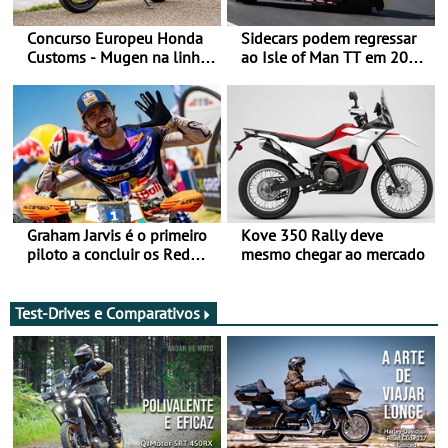
Concurso Europeu Honda
Sidecars podem regressar
Customs - Mugen na linha
ao Isle of Man TT em 2027
da frente, vote nela para
após revisão de segurança
ganhar
Graham Jarvis é o primeiro
Kove 350 Rally deve
piloto a concluir os Red
mesmo chegar ao mercado
Bull Romaniacs numa
moto elétrica
Test-Drives e Comparativos