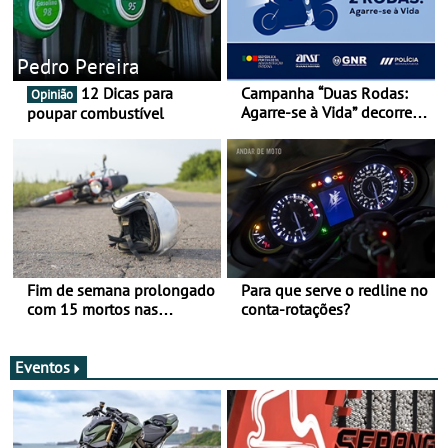
Pedro Pereira
12 Dicas para
Campanha “Duas Rodas:
Opinião
Agarre-se à Vida” decorre
poupar combustível
de 17 a 23 de março
Fim de semana prolongado
Para que serve o redline no
com 15 mortos nas
conta-rotações?
estradas
Eventos