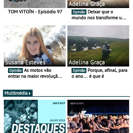
Adelina Graça
TOM VITOÍN - Episódio 97
Deixar que o
Opinião
mundo nos transforme um
pouco mais
Susana Esteves
Adelina Graça
As motos vão
Porque, afinal, para
Opinião
Opinião
entrar na maior revolução
o ano… é que é
tecnológica desde o ABS —
e quase ninguém está a
falar disso
Multimédia