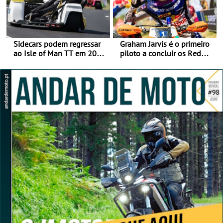
Sidecars podem regressar
Graham Jarvis é o primeiro
ao Isle of Man TT em 2027
piloto a concluir os Red
após revisão de segurança
Bull Romaniacs numa
moto elétrica