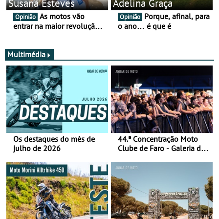
Susana Esteves
Adelina Graça
As motos vão
Porque, afinal, para
Opinião
Opinião
entrar na maior revolução
o ano… é que é
tecnológica desde o ABS —
e quase ninguém está a
falar disso
Multimédia
Os destaques do mês de
44.ª Concentração Moto
julho de 2026
Clube de Faro - Galeria de
fotos (sábado)