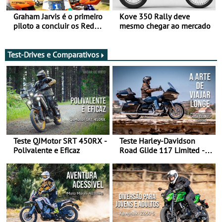
Graham Jarvis é o primeiro
Kove 350 Rally deve
piloto a concluir os Red
mesmo chegar ao mercado
Bull Romaniacs numa
moto elétrica
Test-Drives e Comparativos
Teste QJMotor SRT 450RX -
Teste Harley-Davidson
Polivalente e Eficaz
Road Glide 117 Limited - A
Arte de Viajar Longe