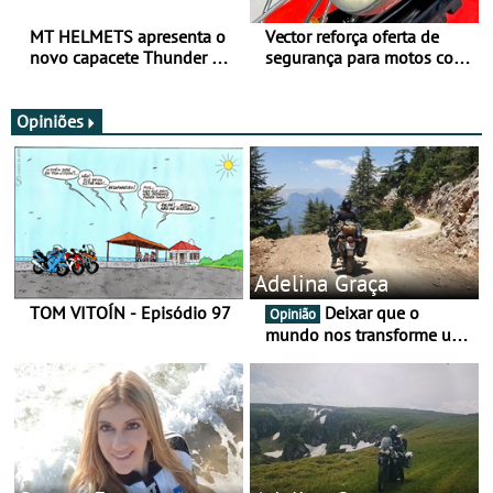
MT HELMETS apresenta o
Vector reforça oferta de
novo capacete Thunder 4 R
segurança para motos com
SV
nova gama de cadeados
JawX
Opiniões
Adelina Graça
TOM VITOÍN - Episódio 97
Deixar que o
Opinião
mundo nos transforme um
pouco mais