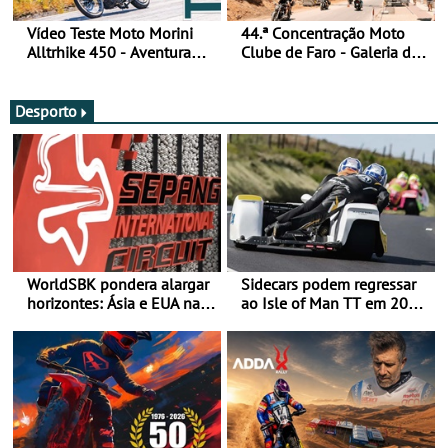
Vídeo Teste Moto Morini
44.ª Concentração Moto
Alltrhike 450 - Aventura
Clube de Faro - Galeria de
Acessível
fotos (sexta-feira)
Desporto
WorldSBK pondera alargar
Sidecars podem regressar
horizontes: Ásia e EUA na
ao Isle of Man TT em 2027
mira para 2027
após revisão de segurança