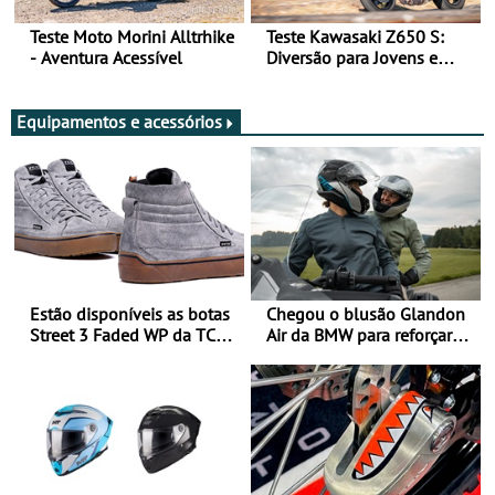
Teste Moto Morini Alltrhike
Teste Kawasaki Z650 S:
- Aventura Acessível
Diversão para Jovens e
Adultos
Equipamentos e acessórios
Estão disponíveis as botas
Chegou o blusão Glandon
Street 3 Faded WP da TCX
Air da BMW para reforçar
para utilização durante
oferta de equipamento de
todo o ano
verão