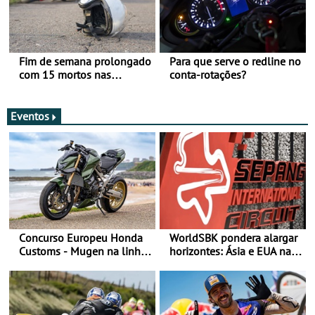
Fim de semana prolongado
Para que serve o redline no
com 15 mortos nas
conta-rotações?
estradas
Eventos
Concurso Europeu Honda
WorldSBK pondera alargar
Customs - Mugen na linha
horizontes: Ásia e EUA na
da frente, vote nela para
mira para 2027
ganhar