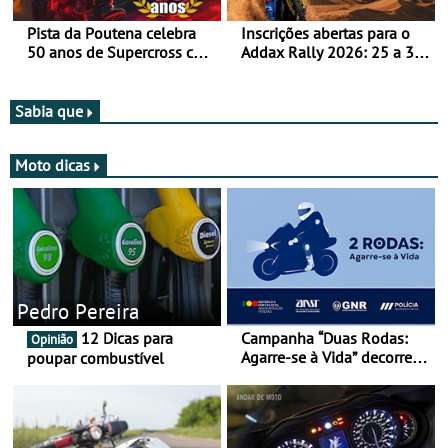
Pista da Poutena celebra
Inscrições abertas para o
50 anos de Supercross com
Addax Rally 2026: 25 a 30
jornada dupla, dias 1 e 2
de outubro - Proposta de
de agosto
participação com o Team
Bianchi Prata
Sabia que
Moto dicas
Pedro Pereira
12 Dicas para
Campanha “Duas Rodas:
Opinião
Agarre-se à Vida” decorre
poupar combustível
de 17 a 23 de março