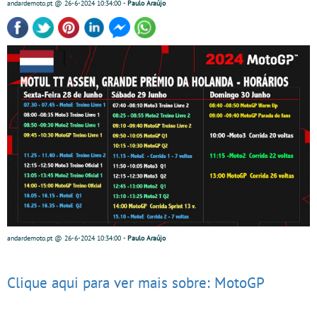
andardemoto.pt
@ 26-6-2024
10:34:00
-
Paulo Araújo
andardemoto.pt
@ 26-6-2024
10:34:00
-
Paulo Araújo
Clique aqui para ver mais sobre: MotoGP