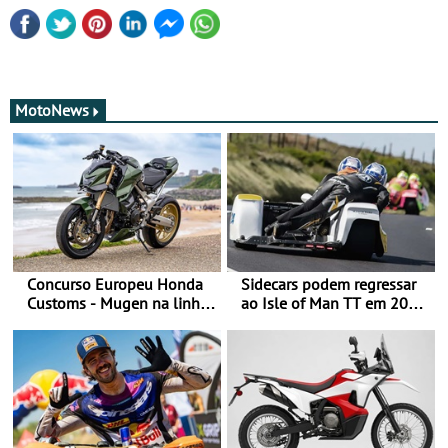
MotoNews
Concurso Europeu Honda
Sidecars podem regressar
Customs - Mugen na linha
ao Isle of Man TT em 2027
da frente, vote nela para
após revisão de segurança
ganhar