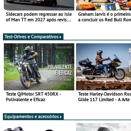
Sidecars podem regressar ao Isle
Graham Jarvis é o primeiro
of Man TT em 2027 após revisão
a concluir os Red Bull Ro
de segurança
numa moto elétrica
Test-Drives e Comparativos
Teste QJMotor SRT 450RX -
Teste Harley-Davidson Ro
Polivalente e Eficaz
Glide 117 Limited - A Arte
Viajar Longe
Equipamentos e acessórios