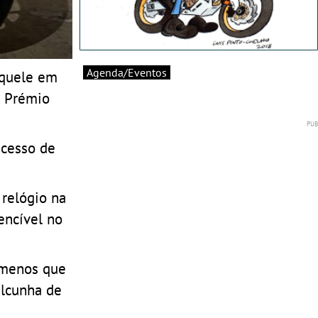
Agenda/Eventos
aquele em
e Prémio
xcesso de
 relógio na
encível no
 menos que
alcunha de