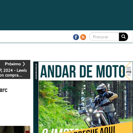
, 2024 - Lewis
on compra
? - F1 e
 mais ligados
arc