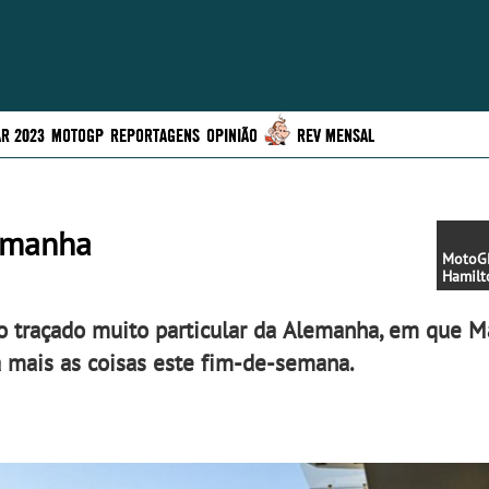
R 2023
MOTOGP
REPORTAGENS
OPINIÃO
REV MENSAL
lemanha
MotoGP
Hamilt
Gresini
MotoGP
o traçado muito particular da Alemanha, em que M
 mais as coisas este fim-de-semana.