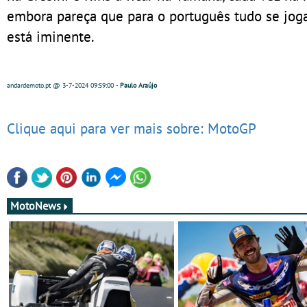
embora pareça que para o português tudo se jog
está iminente.
andardemoto.pt
@ 3-7-2024
09:59:00
-
Paulo Araújo
Clique aqui para ver mais sobre: MotoGP
MotoNews