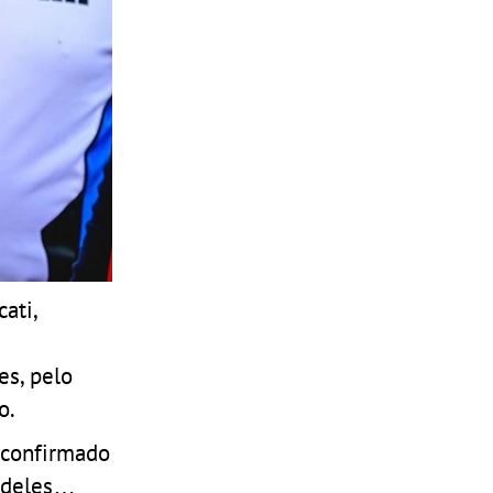
ati,
es, pelo
o.
 confirmado
m deles…