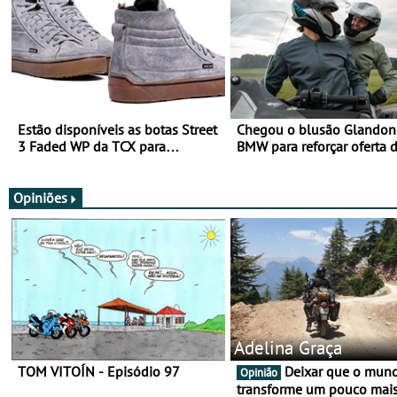
Estão disponíveis as botas Street
Chegou o blusão Glandon 
3 Faded WP da TCX para
BMW para reforçar oferta 
utilização durante todo o ano
equipamento de verão
Opiniões
Adelina Graça
TOM VITOÍN - Episódio 97
Deixar que o mundo nos
Opinião
transforme um pouco mai