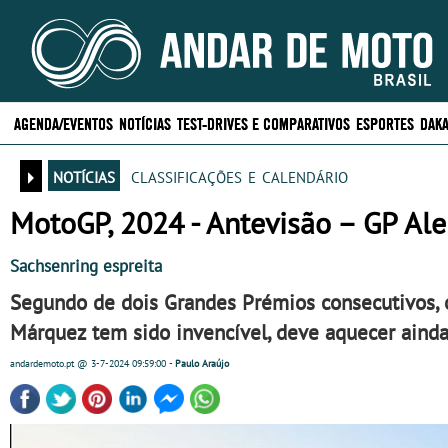
AGENDA/EVENTOS
NOTÍCIAS
TEST-DRIVES E COMPARATIVOS
ESPORTES
DAKA
notícias
classificações e calendário
MotoGP, 2024 - Antevisão – GP A
Sachsenring espreita
Segundo de dois Grandes Prémios consecutivos, 
Márquez tem sido invencível, deve aquecer ainda
andardemoto.pt
@ 3-7-2024
09:59:00
-
Paulo Araújo