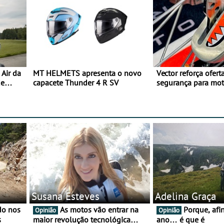
Air da
MT HELMETS apresenta o novo
Vector reforça ofert
de
capacete Thunder 4 R SV
segurança para mo
gama de cadeados
Susana Esteves
Adelina Graça
As motos vão entrar na
Porque, afinal, para o
Opinião
Opinião
s
maior revolução tecnológica
ano… é que é