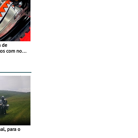
a de
tos com nova
 JawX