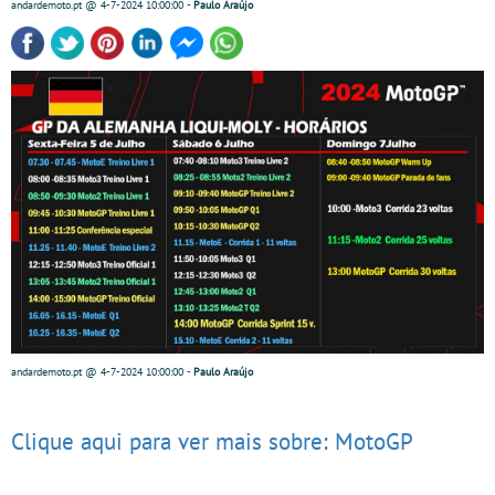
andardemoto.pt
@ 4-7-2024
10:00:00
-
Paulo Araújo
andardemoto.pt
@ 4-7-2024
10:00:00
-
Paulo Araújo
Clique aqui para ver mais sobre: MotoGP