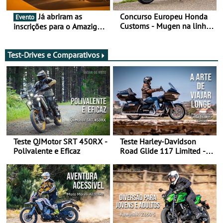
Já abriram as
Concurso Europeu Honda
Evento
Customs - Mugen na linha
inscrições para o Amazigh
da frente, vote nela para
Raid 2027, que decorre em
ganhar
Marrocos, de 23 abril a 1
maio - The ultimate
Test-Drives e Comparativos
experience in Morocco
Teste QJMotor SRT 450RX -
Teste Harley-Davidson
Polivalente e Eficaz
Road Glide 117 Limited - A
Arte de Viajar Longe