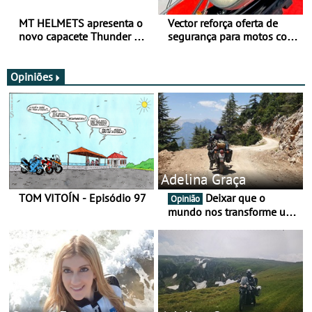
MT HELMETS apresenta o
Vector reforça oferta de
novo capacete Thunder 4 R
segurança para motos com
SV
nova gama de cadeados
JawX
Opiniões
Adelina Graça
TOM VITOÍN - Episódio 97
Deixar que o
Opinião
mundo nos transforme um
pouco mais