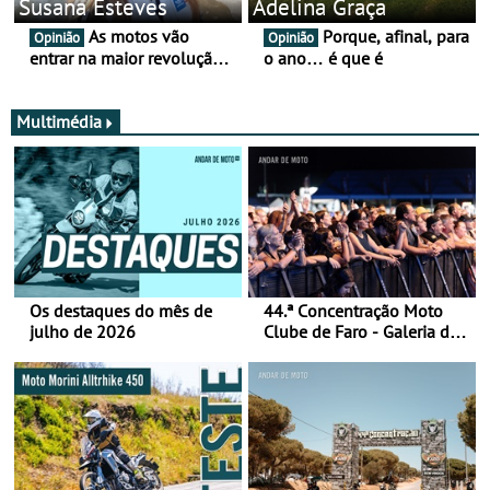
Susana Esteves
Adelina Graça
As motos vão
Porque, afinal, para
Opinião
Opinião
entrar na maior revolução
o ano… é que é
tecnológica desde o ABS —
e quase ninguém está a
falar disso
Multimédia
Os destaques do mês de
44.ª Concentração Moto
julho de 2026
Clube de Faro - Galeria de
fotos (sábado)