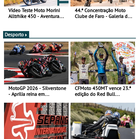
Vídeo Teste Moto Morini
44.ª Concentração Moto
Alltrhike 450 - Aventura
Clube de Faro - Galeria de
Acessível
fotos (sexta-feira)
Desporto
MotoGP 2026 - Silverstone
CFMoto 450MT vence 23.ª
- Aprilia reina em
edição do Red Bull
Silverstone e Martin reforça
Romaniacs nas 3
liderança
Categorias Adventure -
Vitória na Ultimate, Core e
Lite