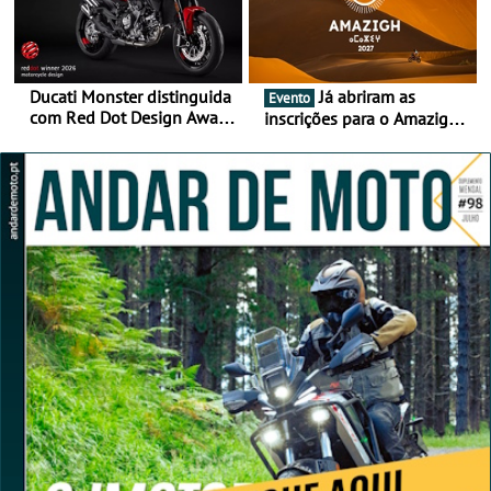
Ducati Monster distinguida
Já abriram as
Evento
com Red Dot Design Award
inscrições para o Amazigh
2026
Raid 2027, que decorre em
Marrocos, de 23 abril a 1
maio - The ultimate
experience in Morocco