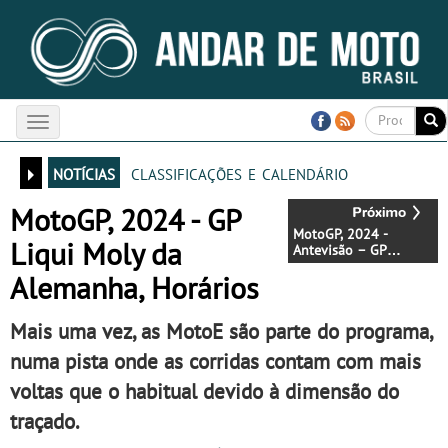
Toggle
navigation
notícias
classificações e calendário
MotoGP, 2024 - GP
MotoGP, 2024 -
Liqui Moly da
Antevisão – GP
Alemanha -
Alemanha, Horários
Sachsenring espreita
Mais uma vez, as MotoE são parte do programa,
numa pista onde as corridas contam com mais
voltas que o habitual devido à dimensão do
traçado.