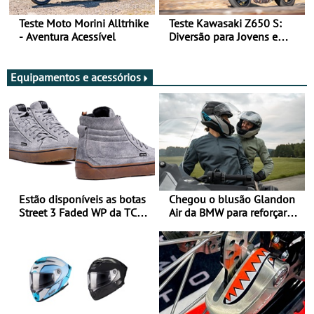
Teste Moto Morini Alltrhike
Teste Kawasaki Z650 S:
- Aventura Acessível
Diversão para Jovens e
Adultos
Equipamentos e acessórios
Estão disponíveis as botas
Chegou o blusão Glandon
Street 3 Faded WP da TCX
Air da BMW para reforçar
para utilização durante
oferta de equipamento de
todo o ano
verão