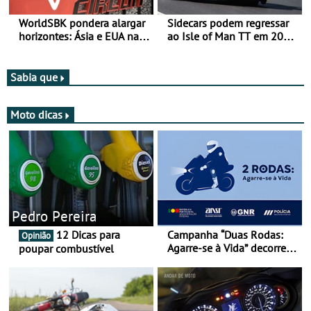
WorldSBK pondera alargar
Sidecars podem regressar
horizontes: Ásia e EUA na
ao Isle of Man TT em 2027
mira para 2027
após revisão de segurança
Sabia que
Moto dicas
Pedro Pereira
12 Dicas para
Campanha “Duas Rodas:
Opinião
Agarre-se à Vida” decorre
poupar combustível
de 17 a 23 de março