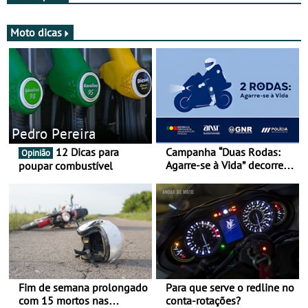
Moto dicas
Pedro Pereira
12 Dicas para
Campanha “Duas Rodas:
Opinião
Agarre-se à Vida” decorre
poupar combustível
de 17 a 23 de março
Fim de semana prolongado
Para que serve o redline no
com 15 mortos nas
conta-rotações?