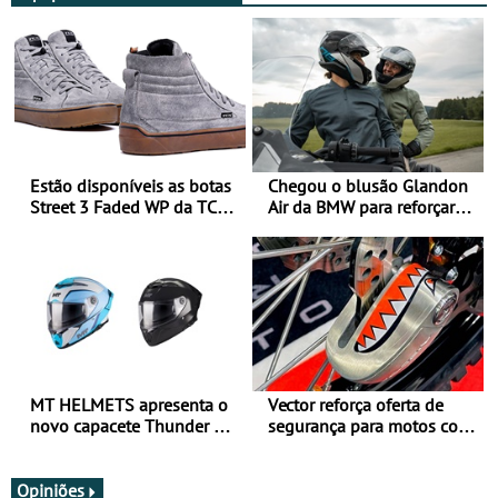
Estão disponíveis as botas
Chegou o blusão Glandon
Street 3 Faded WP da TCX
Air da BMW para reforçar
para utilização durante
oferta de equipamento de
todo o ano
verão
MT HELMETS apresenta o
Vector reforça oferta de
novo capacete Thunder 4 R
segurança para motos com
SV
nova gama de cadeados
JawX
Opiniões