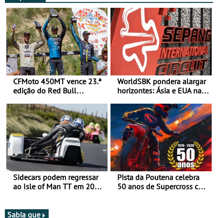
CFMoto 450MT vence 23.ª
WorldSBK pondera alargar
edição do Red Bull
horizontes: Ásia e EUA na
Romaniacs nas 3
mira para 2027
Categorias Adventure -
Vitória na Ultimate, Core e
Lite
Sidecars podem regressar
Pista da Poutena celebra
ao Isle of Man TT em 2027
50 anos de Supercross com
após revisão de segurança
jornada dupla, dias 1 e 2
de agosto
Sabia que