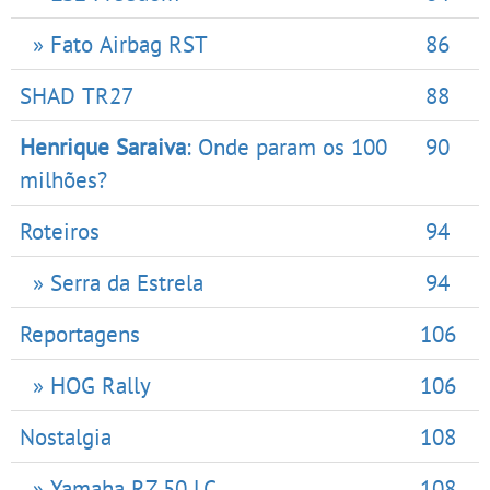
» Fato Airbag RST
86
SHAD TR27
88
Henrique Saraiva
: Onde param os 100
90
milhões?
Roteiros
94
» Serra da Estrela
94
Reportagens
106
» HOG Rally
106
Nostalgia
108
» Yamaha RZ 50 LC
108