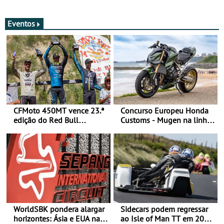
estradas
Eventos
CFMoto 450MT vence 23.ª
Concurso Europeu Honda
edição do Red Bull
Customs - Mugen na linha
Romaniacs nas 3
da frente, vote nela para
Categorias Adventure -
ganhar
Vitória na Ultimate, Core e
Lite
WorldSBK pondera alargar
Sidecars podem regressar
horizontes: Ásia e EUA na
ao Isle of Man TT em 2027