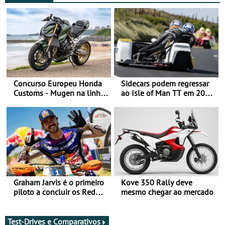
Concurso Europeu Honda
Sidecars podem regressar
Customs - Mugen na linha
ao Isle of Man TT em 2027
da frente, vote nela para
após revisão de segurança
ganhar
Graham Jarvis é o primeiro
Kove 350 Rally deve
piloto a concluir os Red
mesmo chegar ao mercado
Bull Romaniacs numa
moto elétrica
Test-Drives e Comparativos