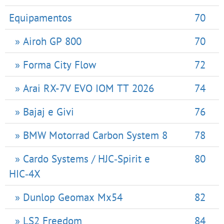
Equipamentos
70
» Airoh GP 800
70
» Forma City Flow
72
» Arai RX-7V EVO IOM TT 2026
74
» Bajaj e Givi
76
» BMW Motorrad Carbon System 8
78
» Cardo Systems / HJC‑Spirit e
80
HIC‑4X
» Dunlop Geomax Mx54
82
» LS2 Freedom
84