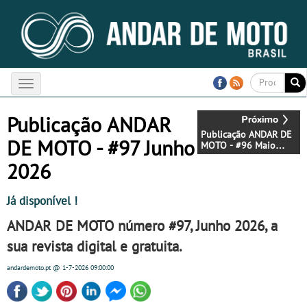
Toggle
navigation
Publicação ANDAR
Publicação ANDAR DE
DE MOTO - #97 Junho
MOTO - #96 Maio
2026 - Já disponível !
2026
Já disponível !
ANDAR DE MOTO
número
#97
,
Junho 2026
, a
sua revista digital e gratuita.
andardemoto.pt
@ 1-7-2026
09:00:00