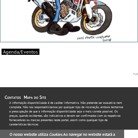
Agenda/Eventos
Contatos
Mapa do Site
A informação disponibilizada é de caráter informativo. Não pretende ser exaustiva nem
completa. Não nos responsabilizamos por qualquer tipo de incorreção, embora tenhamos
a preocupação de que a informação disponibilizada seja o mais correta possível. Os
preços, quando existentes, são indicativos e devem ser confirmados com os respetivos
fornecedores ou marcas presentes neste portal, assim como qualquer tipo de
caraterísticas técnicas.
O nosso website utiliza
Cookies
. Ao navegar no website estará a