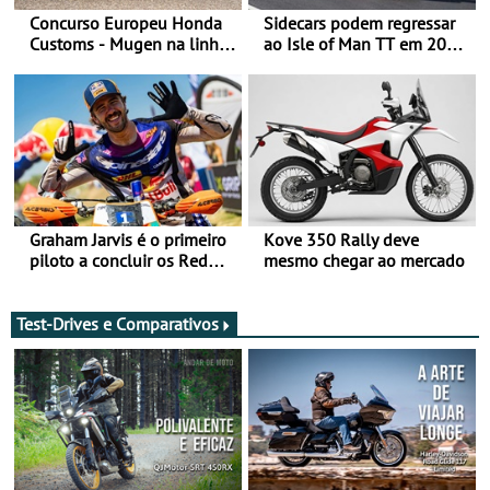
Concurso Europeu Honda
Sidecars podem regressar
Customs - Mugen na linha
ao Isle of Man TT em 2027
da frente, vote nela para
após revisão de segurança
ganhar
Graham Jarvis é o primeiro
Kove 350 Rally deve
piloto a concluir os Red
mesmo chegar ao mercado
Bull Romaniacs numa
moto elétrica
Test-Drives e Comparativos