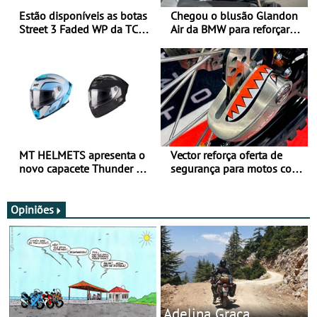
Estão disponíveis as botas
Chegou o blusão Glandon
Street 3 Faded WP da TCX
Air da BMW para reforçar
para utilização durante
oferta de equipamento de
todo o ano
verão
MT HELMETS apresenta o
Vector reforça oferta de
novo capacete Thunder 4 R
segurança para motos com
SV
nova gama de cadeados
JawX
Opiniões
Adelina Graça