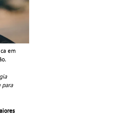
ica em
ão.
gia
 para
aiores