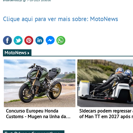
andardemoto.pt
@ 7-10-2025
18:00:00
Clique aqui para ver mais sobre: MotoNews
MotoNews
Concurso Europeu Honda
Sidecars podem regressar 
Customs - Mugen na linha da
of Man TT em 2027 após r
frente, vote nela para ganhar
de segurança