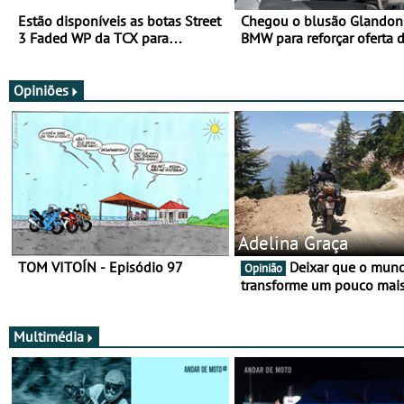
Estão disponíveis as botas Street
Chegou o blusão Glandon 
3 Faded WP da TCX para
BMW para reforçar oferta 
utilização durante todo o ano
equipamento de verão
Opiniões
Adelina Graça
TOM VITOÍN - Episódio 97
Deixar que o mundo nos
Opinião
transforme um pouco mai
Multimédia