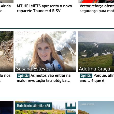
Air da
MT HELMETS apresenta o novo
Vector reforça ofert
de
capacete Thunder 4 R SV
segurança para mo
gama de cadeados
Susana Esteves
Adelina Graça
As motos vão entrar na
Porque, afinal, para o
Opinião
Opinião
s
maior revolução tecnológica
ano… é que é
desde o ABS — e quase ninguém
está a falar disso