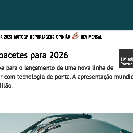
R 2023
MOTOGP
REPORTAGENS
OPINIÃO
REV MENSAL
pacetes para 2026
10ª ed
Portug
va para o lançamento de uma nova linha de
Off-ro
destaq
r com tecnologia de ponta. A apresentação mundia
Minist
ilão.