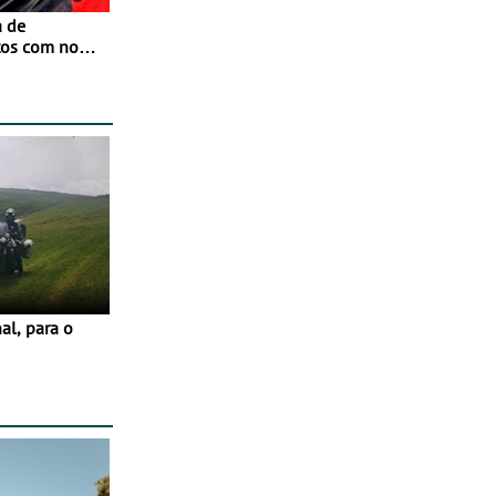
a de
tos com nova
 JawX