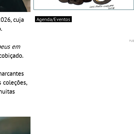
026, cuja
Agenda/Eventos
.
opeus em
cobiçado.
marcantes
 coleções,
muitas