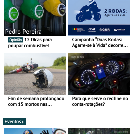
Pedro Pereira
12 Dicas para
Campanha “Duas Rodas:
Opinião
Agarre-se à Vida” decorre
poupar combustível
de 17 a 23 de março
Fim de semana prolongado
Para que serve o redline no
com 15 mortos nas
conta-rotações?
estradas
Eventos