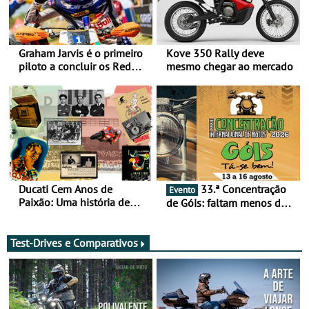
Graham Jarvis é o primeiro
Kove 350 Rally deve
piloto a concluir os Red
mesmo chegar ao mercado
Bull Romaniacs numa
moto elétrica
Ducati Cem Anos de
33.ª Concentração
Evento
Paixão: Uma história de
de Góis: faltam menos de
rádios e lendas do
duas semanas! - De 13 a
Motociclismo
16 de agosto
Test-Drives e Comparativos