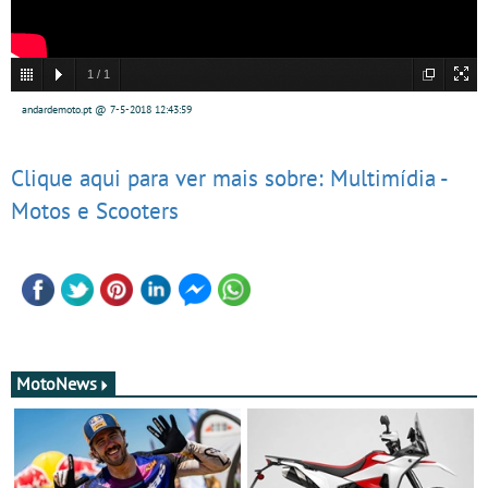
1
/
1
andardemoto.pt @ 7-5-2018 12:43:59
Clique aqui para ver mais sobre: Multimídia -
Motos e Scooters
MotoNews