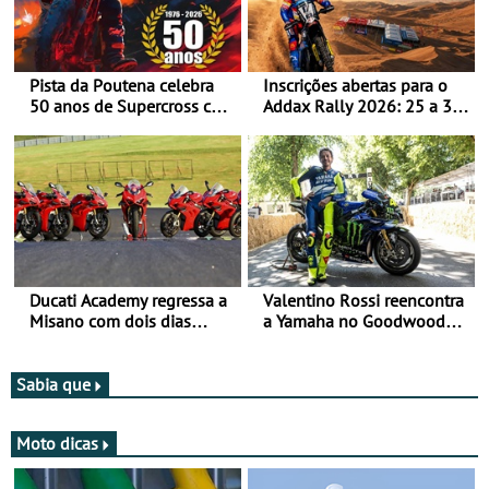
Pista da Poutena celebra
Inscrições abertas para o
50 anos de Supercross com
Addax Rally 2026: 25 a 30
jornada dupla, dias 1 e 2
de outubro - Proposta de
de agosto
participação com o Team
Bianchi Prata
Ducati Academy regressa a
Valentino Rossi reencontra
Misano com dois dias
a Yamaha no Goodwood
dedicados à condução em
Festival of Speed 2026
circuito - Dias 22 e 23 de
setembro, no Misano World
Sabia que
Circuit
Moto dicas