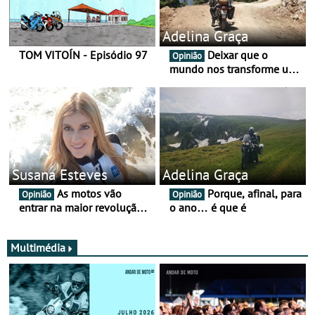
Adelina Graça
TOM VITOÍN - Episódio 97
Deixar que o
Opinião
mundo nos transforme um
pouco mais
Susana Esteves
Adelina Graça
As motos vão
Porque, afinal, para
Opinião
Opinião
entrar na maior revolução
o ano… é que é
tecnológica desde o ABS —
e quase ninguém está a
falar disso
Multimédia