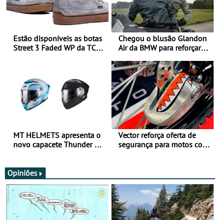
Estão disponíveis as botas
Chegou o blusão Glandon
Street 3 Faded WP da TCX
Air da BMW para reforçar
para utilização durante
oferta de equipamento de
todo o ano
verão
MT HELMETS apresenta o
Vector reforça oferta de
novo capacete Thunder 4 R
segurança para motos com
SV
nova gama de cadeados
JawX
Opiniões