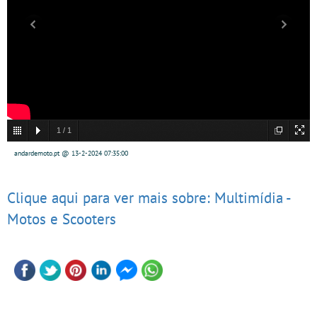
1
/
1
andardemoto.pt @ 13-2-2024 07:35:00
Clique aqui para ver mais sobre: Multimídia -
Motos e Scooters