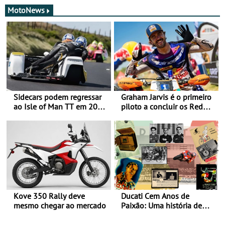
MotoNews
Sidecars podem regressar
Graham Jarvis é o primeiro
ao Isle of Man TT em 2027
piloto a concluir os Red
após revisão de segurança
Bull Romaniacs numa
moto elétrica
Kove 350 Rally deve
Ducati Cem Anos de
mesmo chegar ao mercado
Paixão: Uma história de
rádios e lendas do
Motociclismo