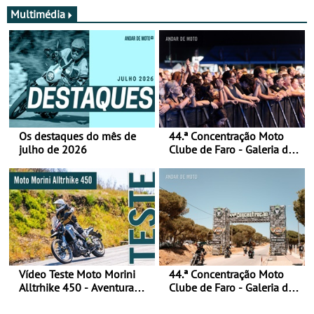
e quase ninguém está a
falar disso
Multimédia
Os destaques do mês de
44.ª Concentração Moto
julho de 2026
Clube de Faro - Galeria de
fotos (sábado)
Vídeo Teste Moto Morini
44.ª Concentração Moto
Alltrhike 450 - Aventura
Clube de Faro - Galeria de
Acessível
fotos (sexta-feira)