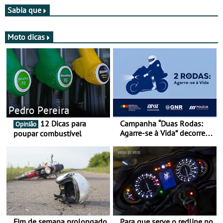
Bianchi Prata
setembro, no Misano World
Sabia que
Circuit
Moto dicas
Pedro Pereira
12 Dicas para
Campanha “Duas Rodas:
Opinião
Agarre-se à Vida” decorre
poupar combustível
de 17 a 23 de março
Fim de semana prolongado
Para que serve o redline no