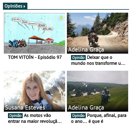
Opiniões
Adelina Graça
TOM VITOÍN - Episódio 97
Deixar que o
Opinião
mundo nos transforme um
pouco mais
Susana Esteves
Adelina Graça
As motos vão
Porque, afinal, para
Opinião
Opinião
entrar na maior revolução
o ano… é que é
tecnológica desde o ABS —