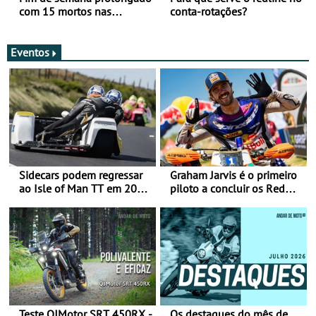
com 15 mortos nas
conta-rotações?
estradas
Eventos
Sidecars podem regressar
Graham Jarvis é o primeiro
ao Isle of Man TT em 2027
piloto a concluir os Red
após revisão de segurança
Bull Romaniacs numa
moto elétrica
Teste QJMotor SRT 450RX -
Os destaques do mês de