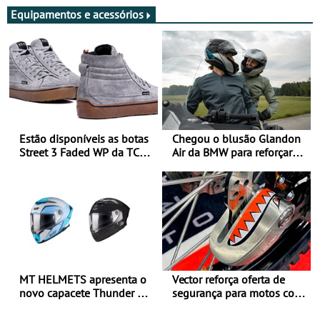
Equipamentos e acessórios
Estão disponíveis as botas
Chegou o blusão Glandon
Street 3 Faded WP da TCX
Air da BMW para reforçar
para utilização durante
oferta de equipamento de
todo o ano
verão
MT HELMETS apresenta o
Vector reforça oferta de
novo capacete Thunder 4 R
segurança para motos com
SV
nova gama de cadeados
JawX