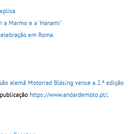
xplica
m a Marmo e a 'Hanami'
 celebração em Roma
ssão alemã Motorrad Bläsing vence a 2.ª edição
 publicação
https://www.andardemoto.pt/
.