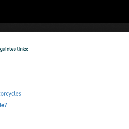
uintes links:
orcycles
de?
l