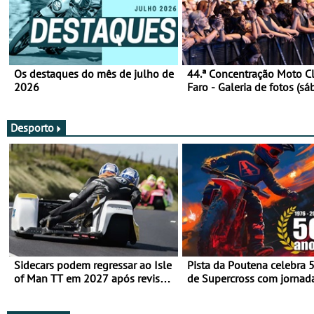
Os destaques do mês de julho de
44.ª Concentração Moto C
2026
Faro - Galeria de fotos (sá
Desporto
Sidecars podem regressar ao Isle
Pista da Poutena celebra 
of Man TT em 2027 após revisão
de Supercross com jornad
de segurança
dupla, dias 1 e 2 de agost