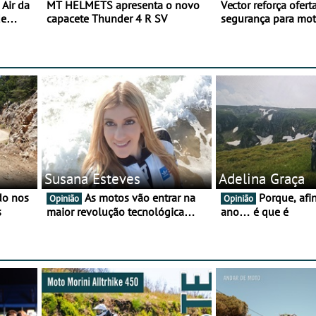
Air da
MT HELMETS apresenta o novo
Vector reforça ofert
de
capacete Thunder 4 R SV
segurança para mo
gama de cadeados
Susana Esteves
Adelina Graça
As motos vão entrar na
Porque, afinal, para o
Opinião
Opinião
s
maior revolução tecnológica
ano… é que é
desde o ABS — e quase ninguém
está a falar disso