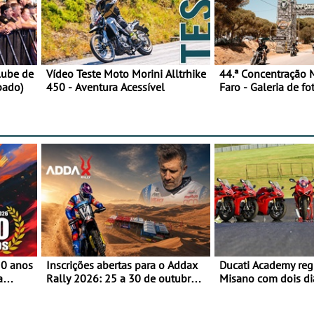
lube de
Vídeo Teste Moto Morini Alltrhike
44.ª Concentração 
bado)
450 - Aventura Acessível
Faro - Galeria de fo
feira)
50 anos
Inscrições abertas para o Addax
Ducati Academy reg
a
Rally 2026: 25 a 30 de outubro -
Misano com dois di
o
Proposta de participação com o
à condução em circu
Team Bianchi Prata
e 23 de setembro, 