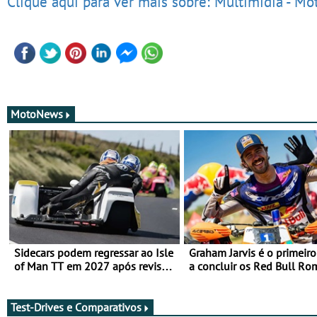
Clique aqui para ver mais sobre: Multimídia - Mo
MotoNews
Sidecars podem regressar ao Isle
Graham Jarvis é o primeiro
of Man TT em 2027 após revisão
a concluir os Red Bull Ro
de segurança
numa moto elétrica
Test-Drives e Comparativos