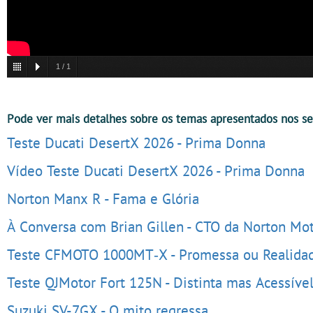
1
/
1
Pode ver mais detalhes sobre os temas apresentados nos seg
Teste Ducati DesertX 2026 - Prima Donna
Vídeo Teste Ducati DesertX 2026 - Prima Donna
Norton Manx R - Fama e Glória
À Conversa com Brian Gillen - CTO da Norton Mot
Teste CFMOTO 1000MT‑X - Promessa ou Realida
Teste QJMotor Fort 125N - Distinta mas Acessíve
Suzuki SV-7GX - O mito regressa