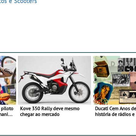
tos e Scooters
 piloto
Kove 350 Rally deve mesmo
Ducati Cem Anos de
maniacs
chegar ao mercado
história de rádios e
Motociclismo