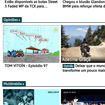
Estão disponíveis as botas Street
Chegou o blusão Glandon 
3 Faded WP da TCX para
BMW para reforçar oferta 
utilização durante todo o ano
equipamento de verão
Opiniões
Adelina Graça
TOM VITOÍN - Episódio 97
Deixar que o mundo nos
Opinião
transforme um pouco mai
Multimédia