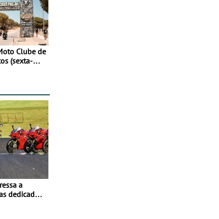
Moto Clube de
tos (sexta-
ressa a
as dedicados
ito - Dias 22
no Misano