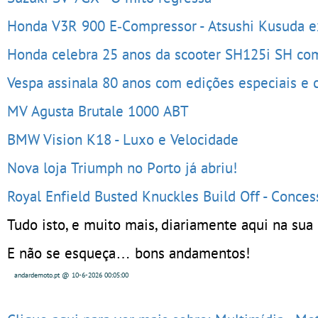
Honda V3R 900 E‑Compressor - Atsushi Kusuda e
Honda celebra 25 anos da scooter SH125i SH co
Vespa assinala 80 anos com edições especiais e
MV Agusta Brutale 1000 ABT
BMW Vision K18 - Luxo e Velocidade
Nova loja Triumph no Porto já abriu!
Royal Enfield Busted Knuckles Build Off - Conce
Tudo isto, e muito mais, diariamente aqui na sua
E não se esqueça… bons andamentos!
andardemoto.pt @ 10-6-2026 00:05:00