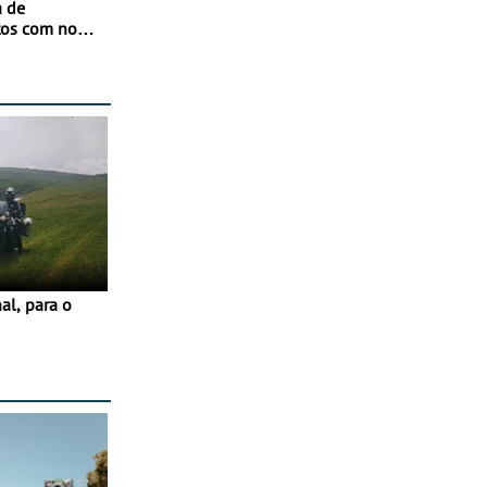
a de
tos com nova
 JawX