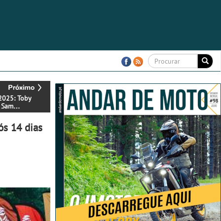
2025: Toby
e Sam
rland mudam de
ós 14 dias