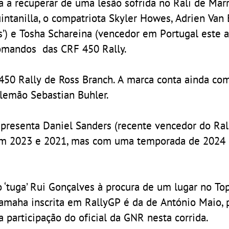
 a recuperar de uma lesão sofrida no Rali de Marr
intanilla, o compatriota Skyler Howes, Adrien Van
s’) e Tosha Schareina (vencedor em Portugal este a
comandos das CRF 450 Rally.
450 Rally de Ross Branch. A marca conta ainda co
alemão Sebastian Buhler.
presenta Daniel Sanders (recente vencedor do Ral
r em 2023 e 2021, mas com uma temporada de 2024
 ‘tuga’ Rui Gonçalves à procura de um lugar no Top
amaha inscrita em RallyGP é da de António Maio, 
participação do oficial da GNR nesta corrida.