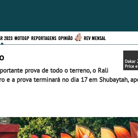
R 2023
MOTOGP
REPORTAGENS
OPINIÃO
REV MENSAL
o
Dakar 
Price 
portante prova de todo o terreno, o Rali
Sunde
estilo
ro e a prova terminará no dia 17 em Shubaytah, ap