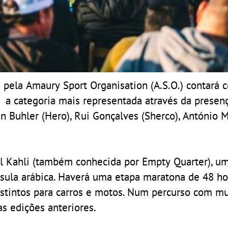
 pela Amaury Sport Organisation (A.S.O.) contará
 a categoria mais representada através da presen
an Buhler (Hero), Rui Gonçalves (Sherco), António 
al Kahli (também conhecida por Empty Quarter), u
sula arábica. Haverá uma etapa maratona de 48 ho
istintos para carros e motos. Num percurso com mu
s edições anteriores.