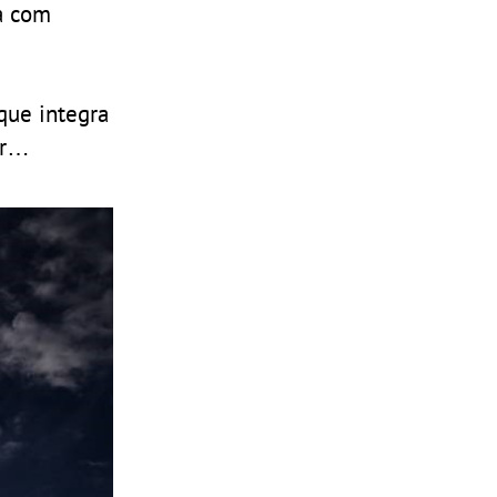
na com
 que integra
ar…