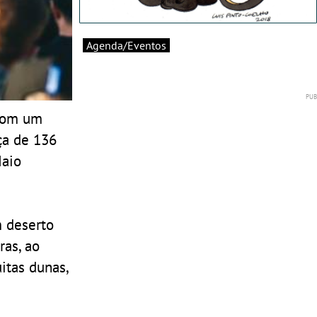
Agenda/Eventos
 com um
ça de 136
Maio
m deserto
ras, ao
itas dunas,