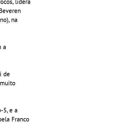
ocos, lidera
 Beveren
no), na
m a
i de
 muito
-5, e a
pela Franco