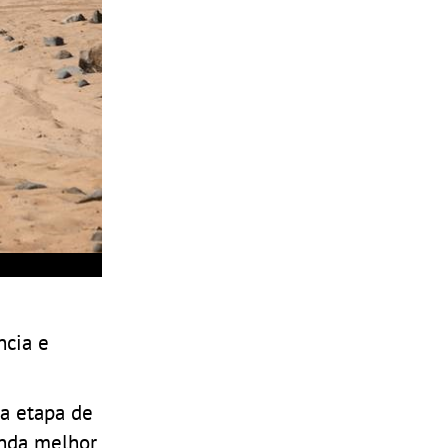
ncia e
na etapa de
inda melhor