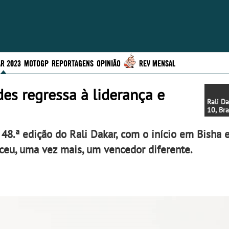
R 2023
MOTOGP
REPORTAGENS
OPINIÃO
REV MENSAL
es regressa à liderança e
Rali D
10, Br
lideran
portug
a 48.ª edição do Rali Dakar, com o início em Bisha
muito 
ceu, uma vez mais, um vencedor diferente.