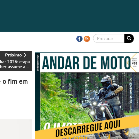
akar 2026: etapa
abec assume a
ça e
ueses com dia
 e o fim em
positivo