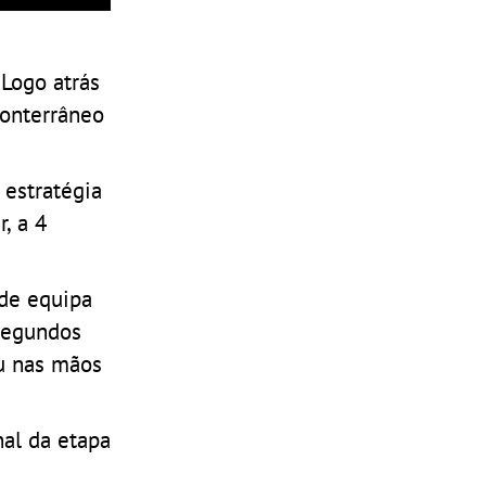
 Logo atrás
conterrâneo
 estratégia
, a 4
 de equipa
 segundos
ou nas mãos
nal da etapa