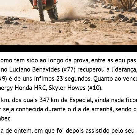
 como tem sido ao longo da prova, entre as equipas 
no Luciano Benavides (#77) recuperou a liderança
#9) é de uns ínfimos 23 segundos. Quanto ao venc
Energy Honda HRC, Skyler Howes (#10).
m, dos quais 347 km de Especial, ainda nada fico
r seja conhecida durante o dia de amanhã, sendo 
abec.
da de ontem, em que foi depois assistido pelo seu 