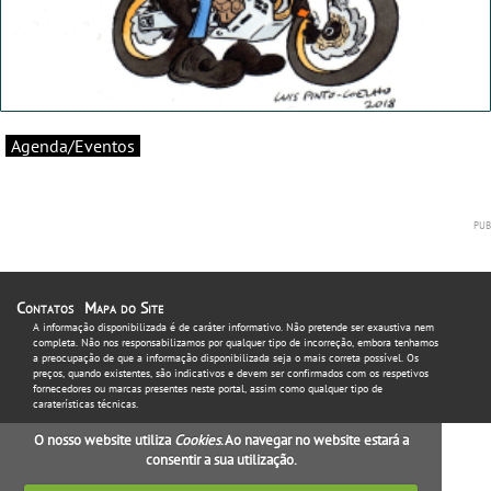
Agenda/Eventos
Contatos
Mapa do Site
A informação disponibilizada é de caráter informativo. Não pretende ser exaustiva nem
completa. Não nos responsabilizamos por qualquer tipo de incorreção, embora tenhamos
a preocupação de que a informação disponibilizada seja o mais correta possível. Os
preços, quando existentes, são indicativos e devem ser confirmados com os respetivos
fornecedores ou marcas presentes neste portal, assim como qualquer tipo de
caraterísticas técnicas.
O nosso website utiliza
Cookies
. Ao navegar no website estará a
consentir a sua utilização.