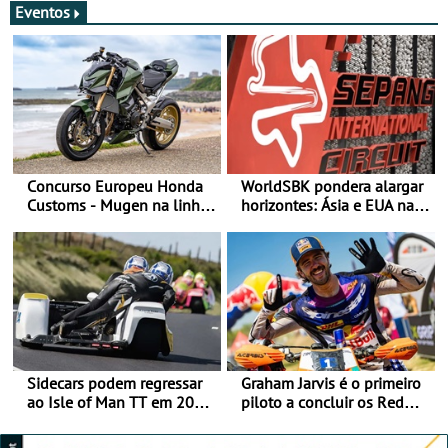
Eventos
Concurso Europeu Honda
WorldSBK pondera alargar
Customs - Mugen na linha
horizontes: Ásia e EUA na
da frente, vote nela para
mira para 2027
ganhar
Sidecars podem regressar
Graham Jarvis é o primeiro
ao Isle of Man TT em 2027
piloto a concluir os Red
após revisão de segurança
Bull Romaniacs numa
moto elétrica