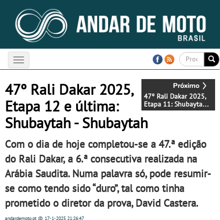
Toggle
navigation
47º Rali Dakar 2025,
47º Rali Dakar 2025,
Etapa 12 e última:
Etapa 11: Shubaytah -
Shubaytah
Shubaytah - Shubaytah
Com o dia de hoje completou-se a 47.ª edição
do Rali Dakar, a 6.ª consecutiva realizada na
Arábia Saudita. Numa palavra só, pode resumir-
se como tendo sido “duro”, tal como tinha
prometido o diretor da prova, David Castera.
andardemoto.pt
@ 17-1-2025
21:26:47