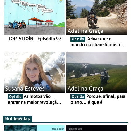
Adelina Graça
TOM VITOÍN - Episódio 97
Deixar que o
Opinião
mundo nos transforme um
pouco mais
Susana Esteves
Adelina Graça
As motos vão
Porque, afinal, para
Opinião
Opinião
entrar na maior revolução
o ano… é que é
tecnológica desde o ABS —
e quase ninguém está a
falar disso
Multimédia