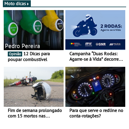
Moto dicas
Pedro Pereira
12 Dicas para
Campanha “Duas Rodas:
Opinião
Agarre-se à Vida” decorre
poupar combustível
de 17 a 23 de março
Fim de semana prolongado
Para que serve o redline no
com 15 mortos nas
conta-rotações?
estradas