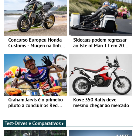
Concurso Europeu Honda
Sidecars podem regressar
Customs - Mugen na linha
ao Isle of Man TT em 2027
da frente, vote nela para
após revisão de segurança
ganhar
Graham Jarvis é o primeiro
Kove 350 Rally deve
piloto a concluir os Red
mesmo chegar ao mercado
Bull Romaniacs numa
moto elétrica
Test-Drives e Comparativos