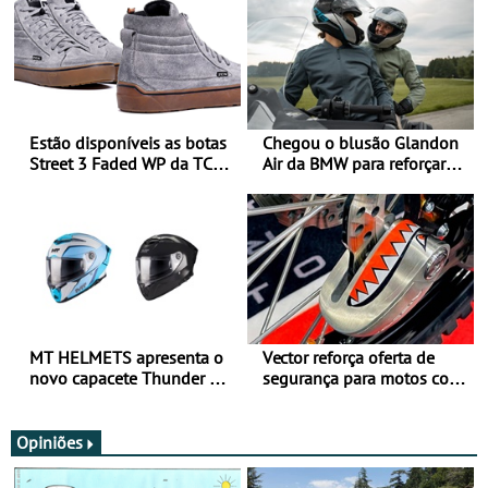
Estão disponíveis as botas
Chegou o blusão Glandon
Street 3 Faded WP da TCX
Air da BMW para reforçar
para utilização durante
oferta de equipamento de
todo o ano
verão
MT HELMETS apresenta o
Vector reforça oferta de
novo capacete Thunder 4 R
segurança para motos com
SV
nova gama de cadeados
JawX
Opiniões