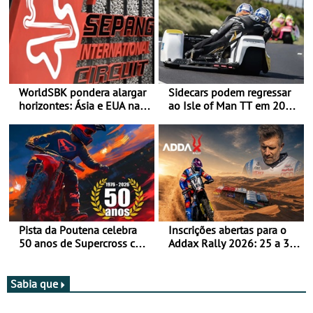
WorldSBK pondera alargar
Sidecars podem regressar
horizontes: Ásia e EUA na
ao Isle of Man TT em 2027
mira para 2027
após revisão de segurança
Pista da Poutena celebra
Inscrições abertas para o
50 anos de Supercross com
Addax Rally 2026: 25 a 30
jornada dupla, dias 1 e 2
de outubro - Proposta de
de agosto
participação com o Team
Bianchi Prata
Sabia que