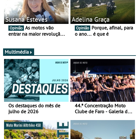
Susana Esteves
Adelina Graça
As motos vão
Porque, afinal, para
Opinião
Opinião
entrar na maior revolução
o ano… é que é
tecnológica desde o ABS —
e quase ninguém está a
falar disso
Multimédia
Os destaques do mês de
44.ª Concentração Moto
julho de 2026
Clube de Faro - Galeria de
fotos (sábado)