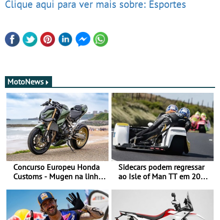
Clique aqui para ver mais sobre: Esportes
MotoNews
Concurso Europeu Honda
Sidecars podem regressar
Customs - Mugen na linha
ao Isle of Man TT em 2027
da frente, vote nela para
após revisão de segurança
ganhar