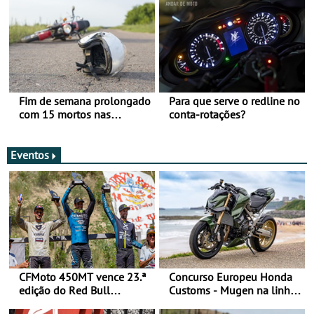
Fim de semana prolongado
Para que serve o redline no
com 15 mortos nas
conta-rotações?
estradas
Eventos
CFMoto 450MT vence 23.ª
Concurso Europeu Honda
edição do Red Bull
Customs - Mugen na linha
Romaniacs nas 3
da frente, vote nela para