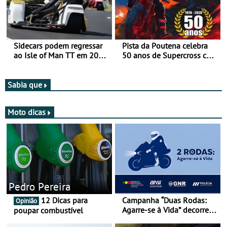
Sidecars podem regressar
Pista da Poutena celebra
ao Isle of Man TT em 2027
50 anos de Supercross com
após revisão de segurança
jornada dupla, dias 1 e 2
de agosto
Sabia que
Moto dicas
Pedro Pereira
12 Dicas para
Campanha “Duas Rodas:
Opinião
Agarre-se à Vida” decorre
poupar combustível
de 17 a 23 de março