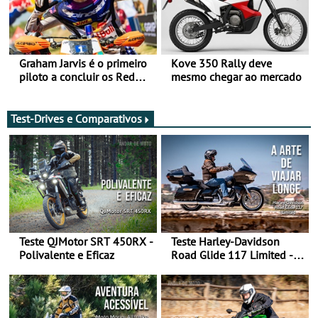
Graham Jarvis é o primeiro
Kove 350 Rally deve
piloto a concluir os Red
mesmo chegar ao mercado
Bull Romaniacs numa
moto elétrica
Test-Drives e Comparativos
Teste QJMotor SRT 450RX -
Teste Harley-Davidson
Polivalente e Eficaz
Road Glide 117 Limited - A
Arte de Viajar Longe