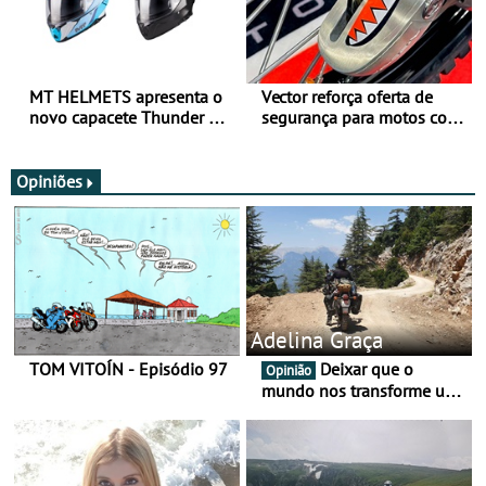
MT HELMETS apresenta o
Vector reforça oferta de
novo capacete Thunder 4 R
segurança para motos com
SV
nova gama de cadeados
JawX
Opiniões
Adelina Graça
TOM VITOÍN - Episódio 97
Deixar que o
Opinião
mundo nos transforme um
pouco mais