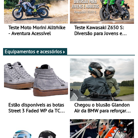
Teste Moto Morini Alltrhike
Teste Kawasaki Z650 S:
- Aventura Acessível
Diversão para Jovens e
Adultos
Equipamentos e acessórios
Estão disponíveis as botas
Chegou o blusão Glandon
Street 3 Faded WP da TCX
Air da BMW para reforçar
para utilização durante
oferta de equipamento de
todo o ano
verão