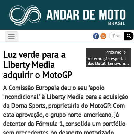
Toggle
navigation
Luz verde para a
A decoração especial
Liberty Media
das Ducati Lenovo no
GP de Mugello 2025
adquirir o MotoGP
A Comissão Europeia deu o seu "apoio
incondicional" à Liberty Media para a aquisição
da Dorna Sports, proprietária do MotoGP. Com
esta aprovação, o grupo norte-americano, já
detentor da Fórmula 1, consolida um portfólio
sem precedentes no desporto motorizado