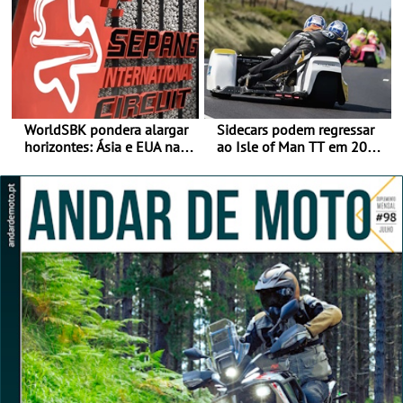
Categorias Adventure -
ganhar
Vitória na Ultimate, Core e
Lite
WorldSBK pondera alargar
Sidecars podem regressar
horizontes: Ásia e EUA na
ao Isle of Man TT em 2027
mira para 2027
após revisão de segurança