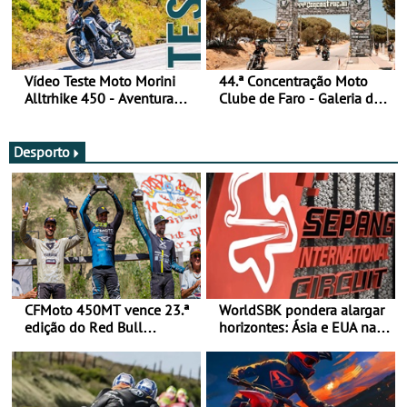
Vídeo Teste Moto Morini
44.ª Concentração Moto
Alltrhike 450 - Aventura
Clube de Faro - Galeria de
Acessível
fotos (sexta-feira)
Desporto
CFMoto 450MT vence 23.ª
WorldSBK pondera alargar
edição do Red Bull
horizontes: Ásia e EUA na
Romaniacs nas 3
mira para 2027
Categorias Adventure -
Vitória na Ultimate, Core e
Lite