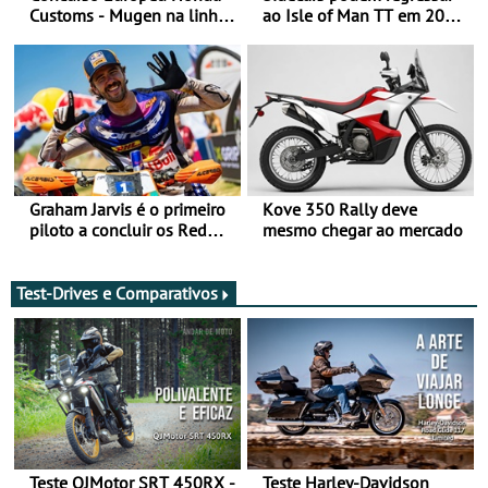
Customs - Mugen na linha
ao Isle of Man TT em 2027
da frente, vote nela para
após revisão de segurança
ganhar
Graham Jarvis é o primeiro
Kove 350 Rally deve
piloto a concluir os Red
mesmo chegar ao mercado
Bull Romaniacs numa
moto elétrica
Test-Drives e Comparativos
Teste QJMotor SRT 450RX -
Teste Harley-Davidson