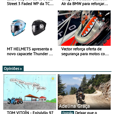
Street 3 Faded WP da TCX
Air da BMW para reforçar
para utilização durante
oferta de equipamento de
todo o ano
verão
MT HELMETS apresenta o
Vector reforça oferta de
novo capacete Thunder 4 R
segurança para motos com
SV
nova gama de cadeados
JawX
Opiniões
Adelina Graça
TOM VITOÍN - Episódio 97
Deixar que o
Opinião