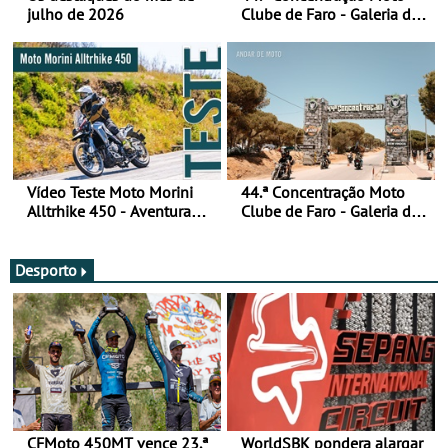
julho de 2026
Clube de Faro - Galeria de
fotos (sábado)
Vídeo Teste Moto Morini
44.ª Concentração Moto
Alltrhike 450 - Aventura
Clube de Faro - Galeria de
Acessível
fotos (sexta-feira)
Desporto
CFMoto 450MT vence 23.ª
WorldSBK pondera alargar