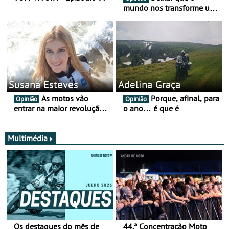
mundo nos transforme um
pouco mais
Susana Esteves
Adelina Graça
As motos vão
Porque, afinal, para
Opinião
Opinião
entrar na maior revolução
o ano… é que é
tecnológica desde o ABS —
e quase ninguém está a
falar disso
Multimédia
Os destaques do mês de
44.ª Concentração Moto