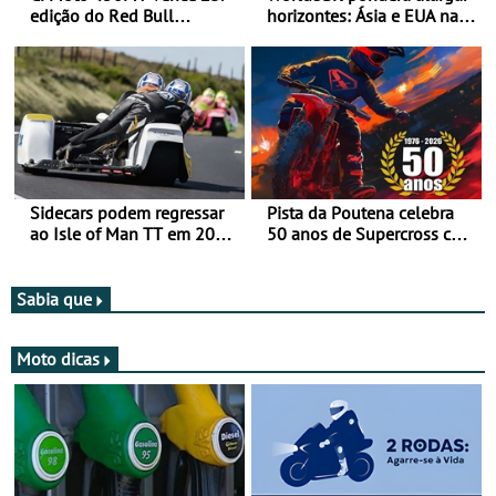
edição do Red Bull
horizontes: Ásia e EUA na
Romaniacs nas 3
mira para 2027
Categorias Adventure -
Vitória na Ultimate, Core e
Lite
Sidecars podem regressar
Pista da Poutena celebra
ao Isle of Man TT em 2027
50 anos de Supercross com
após revisão de segurança
jornada dupla, dias 1 e 2
de agosto
Sabia que
Moto dicas