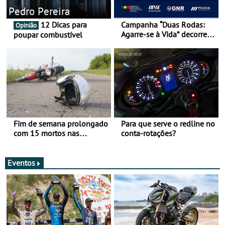
Pedro Pereira
12 Dicas para
Campanha “Duas Rodas:
Opinião
Agarre-se à Vida” decorre
poupar combustível
de 17 a 23 de março
Fim de semana prolongado
Para que serve o redline no
com 15 mortos nas
conta-rotações?
estradas
Eventos