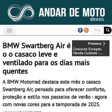
Toggle
navigation
BMW Swartberg Air é
Concurso Europeu
o o casaco leve e
Honda Customs -
Mugen na linha da
ventilado para os dias mais
frente, vote nela para
ganhar
quentes
A BMW Motorrad destaca este mês o casaco
Swartberg Air, pensado para oferecer conforto,
proteção e estilo nos passeios de verão - agora
com novas cores para a temporada de 2025.