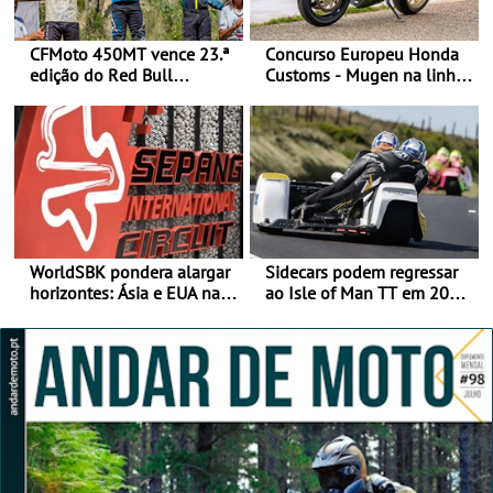
CFMoto 450MT vence 23.ª
Concurso Europeu Honda
edição do Red Bull
Customs - Mugen na linha
Romaniacs nas 3
da frente, vote nela para
Categorias Adventure -
ganhar
Vitória na Ultimate, Core e
Lite
WorldSBK pondera alargar
Sidecars podem regressar
horizontes: Ásia e EUA na
ao Isle of Man TT em 2027
mira para 2027
após revisão de segurança