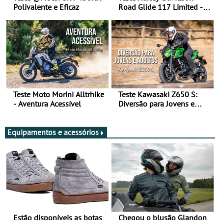
Polivalente e Eficaz
Road Glide 117 Limited - A
Arte de Viajar Longe
Teste Moto Morini Alltrhike
Teste Kawasaki Z650 S:
- Aventura Acessível
Diversão para Jovens e
Adultos
Equipamentos e acessórios
Estão disponíveis as botas
Chegou o blusão Glandon