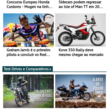
Concurso Europeu Honda
Sidecars podem regressar
Customs - Mugen na linha
ao Isle of Man TT em 2027
da frente, vote nela para
após revisão de segurança
ganhar
Graham Jarvis é o primeiro
Kove 350 Rally deve
piloto a concluir os Red
mesmo chegar ao mercado
Bull Romaniacs numa
moto elétrica
Test-Drives e Comparativos