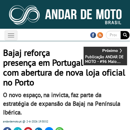
Toggle
navigation
Bajaj reforça
Publicação ANDAR DE
presença em Portugal
MOTO - #96 Maio
2026 - Já disponível !
com abertura de nova loja oficial
no Porto
O novo espaço, na invicta, faz parte da
estratégia de expansão da Bajaj na Península
Ibérica.
andardemoto.pt
@ 2-6-2026
19:30:52