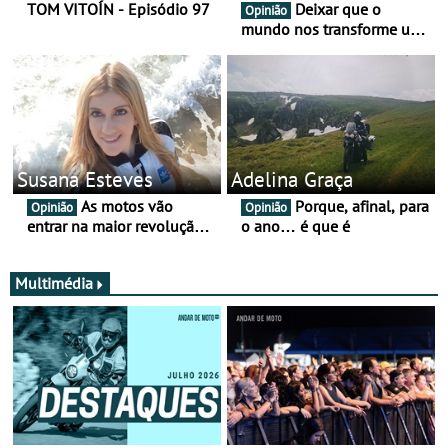
TOM VITOÍN - Episódio 97
Deixar que o
Opinião
mundo nos transforme um
pouco mais
Susana Esteves
Adelina Graça
As motos vão
Porque, afinal, para
Opinião
Opinião
entrar na maior revolução
o ano… é que é
tecnológica desde o ABS —
e quase ninguém está a
falar disso
Multimédia