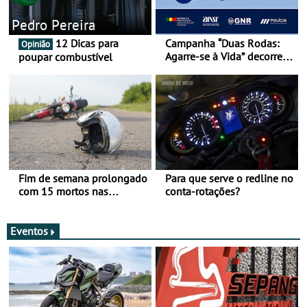
Pedro Pereira
12 Dicas para
Campanha “Duas Rodas:
Opinião
Agarre-se à Vida” decorre
poupar combustível
de 17 a 23 de março
Fim de semana prolongado
Para que serve o redline no
com 15 mortos nas
conta-rotações?
estradas
Eventos