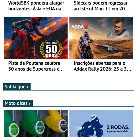
WorldSBK pondera alargar
Sidecars podem regressar
horizontes: Ásia e EUA na
ao Isle of Man TT em 2027
mira para 2027
após revisão de segurança
Pista da Poutena celebra
Inscrições abertas para o
50 anos de Supercross com
Addax Rally 2026: 25 a 30
jornada dupla, dias 1 e 2
de outubro - Proposta de
de agosto
participação com o Team
Bianchi Prata
Sabia que
Moto dicas