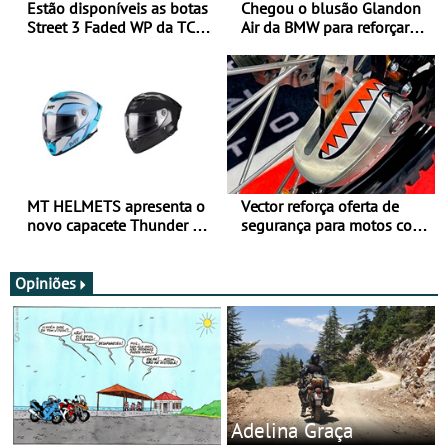
Estão disponíveis as botas
Chegou o blusão Glandon
Street 3 Faded WP da TCX
Air da BMW para reforçar
para utilização durante
oferta de equipamento de
todo o ano
verão
MT HELMETS apresenta o
Vector reforça oferta de
novo capacete Thunder 4 R
segurança para motos com
SV
nova gama de cadeados
JawX
Opiniões
Adelina Graça