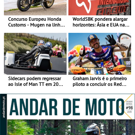
Concurso Europeu Honda
WorldSBK pondera alargar
Customs - Mugen na linha
horizontes: Ásia e EUA na
da frente, vote nela para
mira para 2027
ganhar
Sidecars podem regressar
Graham Jarvis é o primeiro
ao Isle of Man TT em 2027
piloto a concluir os Red
após revisão de segurança
Bull Romaniacs numa
moto elétrica