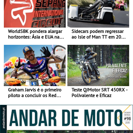
WorldSBK pondera alargar
Sidecars podem regressar
horizontes: Ásia e EUA na
ao Isle of Man TT em 2027
mira para 2027
após revisão de segurança
Graham Jarvis é o primeiro
Teste QJMotor SRT 450RX -
piloto a concluir os Red
Polivalente e Eficaz
Bull Romaniacs numa
moto elétrica