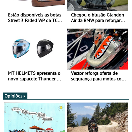
Estão disponíveis as botas
Chegou o blusão Glandon
Street 3 Faded WP da TCX
Air da BMW para reforçar
para utilização durante
oferta de equipamento de
todo o ano
verão
MT HELMETS apresenta o
Vector reforça oferta de
novo capacete Thunder 4 R
segurança para motos com
SV
nova gama de cadeados
JawX
Opiniões