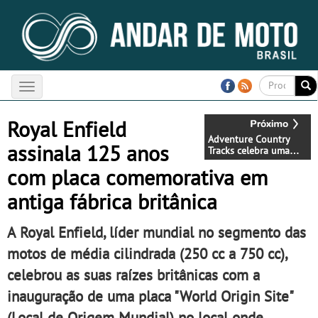
Toggle
navigation
Royal Enfield
Adventure Country
assinala 125 anos
Tracks celebra uma
década de aventuras
com placa comemorativa em
nas estradas mais
emblemáticas da
antiga fábrica britânica
Europa
A Royal Enfield, líder mundial no segmento das
motos de média cilindrada (250 cc a 750 cc),
celebrou as suas raízes britânicas com a
inauguração de uma placa "World Origin Site"
(Local de Origem Mundial) no local onde