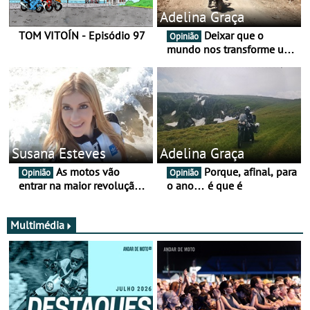
Adelina Graça
TOM VITOÍN - Episódio 97
Deixar que o
Opinião
mundo nos transforme um
pouco mais
Susana Esteves
Adelina Graça
As motos vão
Porque, afinal, para
Opinião
Opinião
entrar na maior revolução
o ano… é que é
tecnológica desde o ABS —
e quase ninguém está a
falar disso
Multimédia