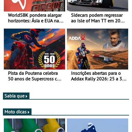
WorldSBK pondera alargar
Sidecars podem regressar
horizontes: Ásia e EUA na
ao Isle of Man TT em 2027
mira para 2027
após revisão de segurança
Pista da Poutena celebra
Inscrições abertas para o
50 anos de Supercross com
Addax Rally 2026: 25 a 30
jornada dupla, dias 1 e 2
de outubro - Proposta de
de agosto
participação com o Team
Bianchi Prata
Sabia que
Moto dicas