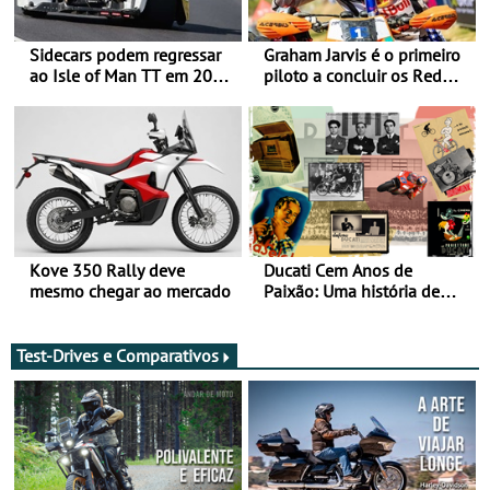
Sidecars podem regressar
Graham Jarvis é o primeiro
ao Isle of Man TT em 2027
piloto a concluir os Red
após revisão de segurança
Bull Romaniacs numa
moto elétrica
Kove 350 Rally deve
Ducati Cem Anos de
mesmo chegar ao mercado
Paixão: Uma história de
rádios e lendas do
Motociclismo
Test-Drives e Comparativos