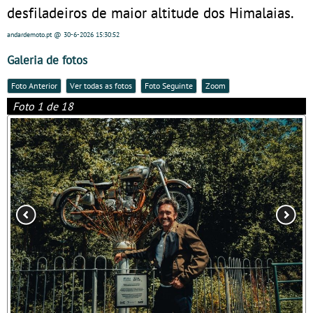
desfiladeiros de maior altitude dos Himalaias.
andardemoto.pt
@ 30-6-2026
15:30:52
Galeria de fotos
Foto Anterior
Ver todas as fotos
Foto Seguinte
Zoom
Foto 1 de 18