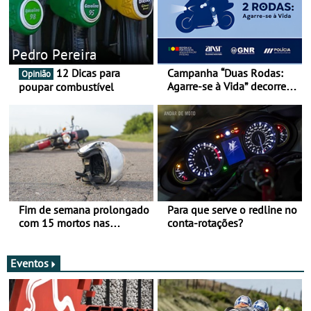
Pedro Pereira
12 Dicas para
Campanha “Duas Rodas:
Opinião
Agarre-se à Vida” decorre
poupar combustível
de 17 a 23 de março
Fim de semana prolongado
Para que serve o redline no
com 15 mortos nas
conta-rotações?
estradas
Eventos