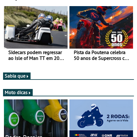
Romaniacs nas 3
mira para 2027
Categorias Adventure -
Vitória na Ultimate, Core e
Lite
Sidecars podem regressar
Pista da Poutena celebra
ao Isle of Man TT em 2027
50 anos de Supercross com
após revisão de segurança
jornada dupla, dias 1 e 2
de agosto
Sabia que
Moto dicas