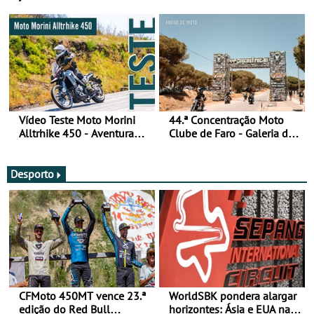
fotos (sábado)
Vídeo Teste Moto Morini
44.ª Concentração Moto
Alltrhike 450 - Aventura
Clube de Faro - Galeria de
Acessível
fotos (sexta-feira)
Desporto
CFMoto 450MT vence 23.ª
WorldSBK pondera alargar
edição do Red Bull
horizontes: Ásia e EUA na