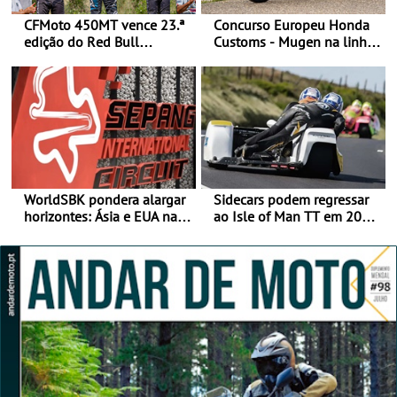
CFMoto 450MT vence 23.ª
Concurso Europeu Honda
edição do Red Bull
Customs - Mugen na linha
Romaniacs nas 3
da frente, vote nela para
Categorias Adventure -
ganhar
Vitória na Ultimate, Core e
Lite
WorldSBK pondera alargar
Sidecars podem regressar
horizontes: Ásia e EUA na
ao Isle of Man TT em 2027
mira para 2027
após revisão de segurança