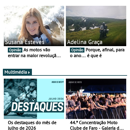
pouco mais
Susana Esteves
Adelina Graça
As motos vão
Porque, afinal, para
Opinião
Opinião
entrar na maior revolução
o ano… é que é
tecnológica desde o ABS —
e quase ninguém está a
falar disso
Multimédia
Os destaques do mês de
44.ª Concentração Moto
julho de 2026
Clube de Faro - Galeria de