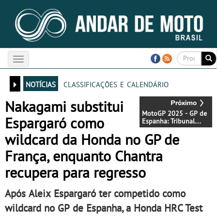
Toggle
navigation
notícias
classificações e calendário
Nakagami substitui
MotoGP 2025 - GP de
Espargaró como
Espanha: Tribunal
andaluz “aprova” Alex
wildcard da Honda no GP de
Marquez
França, enquanto Chantra
recupera para regresso
Após Aleix Espargaró ter competido como
wildcard no GP de Espanha, a Honda HRC Test