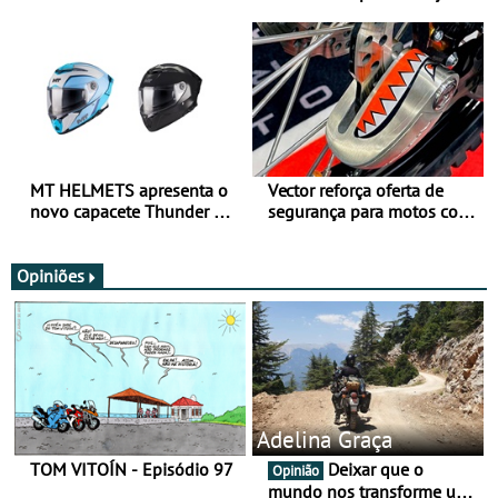
para utilização durante
oferta de equipamento de
todo o ano
verão
MT HELMETS apresenta o
Vector reforça oferta de
novo capacete Thunder 4 R
segurança para motos com
SV
nova gama de cadeados
JawX
Opiniões
Adelina Graça
TOM VITOÍN - Episódio 97
Deixar que o
Opinião
mundo nos transforme um