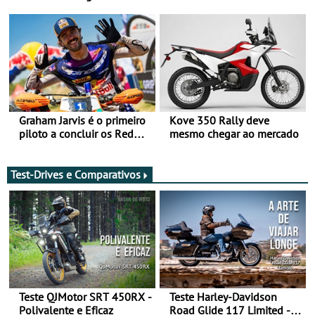
da frente, vote nela para
após revisão de segurança
ganhar
Graham Jarvis é o primeiro
Kove 350 Rally deve
piloto a concluir os Red
mesmo chegar ao mercado
Bull Romaniacs numa
moto elétrica
Test-Drives e Comparativos
Teste QJMotor SRT 450RX -
Teste Harley-Davidson
Polivalente e Eficaz
Road Glide 117 Limited - A