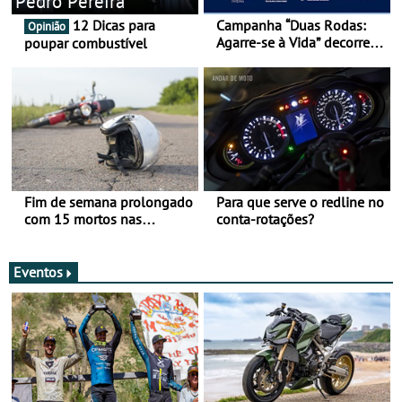
Pedro Pereira
12 Dicas para
Campanha “Duas Rodas:
Opinião
Agarre-se à Vida” decorre
poupar combustível
de 17 a 23 de março
Fim de semana prolongado
Para que serve o redline no
com 15 mortos nas
conta-rotações?
estradas
Eventos