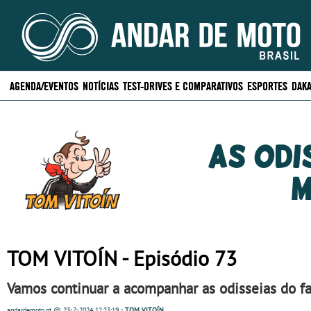
AGENDA/EVENTOS
NOTÍCIAS
TEST-DRIVES E COMPARATIVOS
ESPORTES
DAKA
As odi
m
TOM VITOÍN - Episódio 73
Vamos continuar a acompanhar as odisseias do fa
andardemoto.pt
@ 23-7-2024
12:23:19
-
TOM VITOÍN