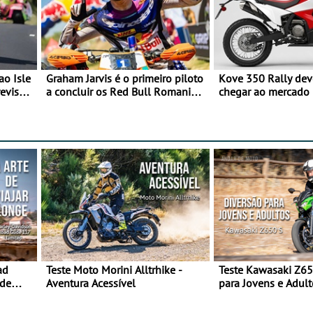
ao Isle
Graham Jarvis é o primeiro piloto
Kove 350 Rally de
evisão
a concluir os Red Bull Romaniacs
chegar ao mercado
numa moto elétrica
ad
Teste Moto Morini Alltrhike -
Teste Kawasaki Z65
 de
Aventura Acessível
para Jovens e Adult