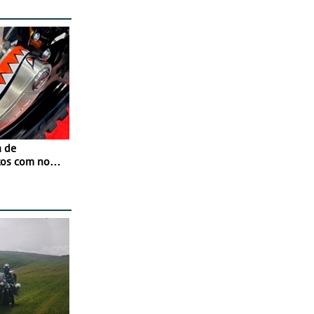
a de
tos com nova
 JawX