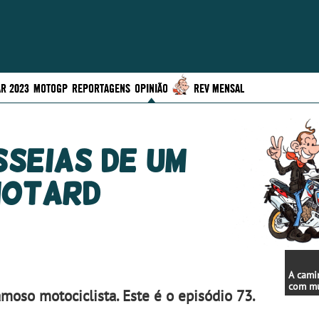
R 2023
MOTOGP
REPORTAGENS
OPINIÃO
REV MENSAL
sseias de um
otard
A cami
com m
moso motociclista. Este é o episódio 73.