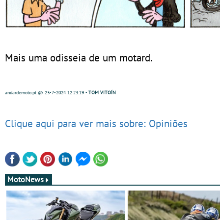
Mais uma odisseia de um motard.
andardemoto.pt
@ 23-7-2024
12:23:19
-
TOM VITOÍN
Clique aqui para ver mais sobre: Opiniões
MotoNews