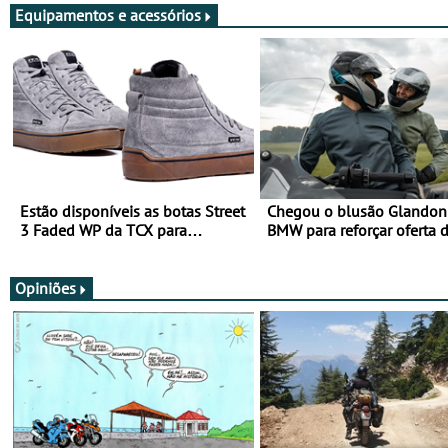
Equipamentos e acessórios
Estão disponíveis as botas Street
Chegou o blusão Glandon 
3 Faded WP da TCX para
BMW para reforçar oferta 
utilização durante todo o ano
equipamento de verão
Opiniões