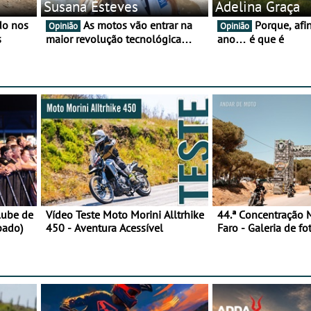
Susana Esteves
Adelina Graça
As motos vão entrar na
Porque, afinal, para o
Opinião
Opinião
s
maior revolução tecnológica
ano… é que é
desde o ABS — e quase ninguém
está a falar disso
lube de
Vídeo Teste Moto Morini Alltrhike
44.ª Concentração 
bado)
450 - Aventura Acessível
Faro - Galeria de fo
feira)