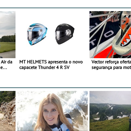
Air da
MT HELMETS apresenta o novo
Vector reforça ofert
de
capacete Thunder 4 R SV
segurança para mo
gama de cadeados