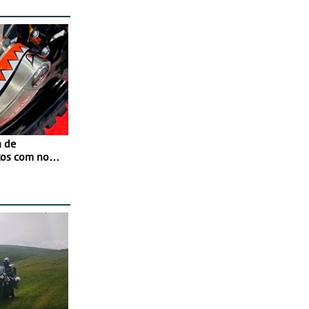
a de
tos com nova
 JawX