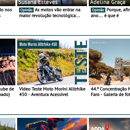
Susana Esteves
Adelina Graça
As motos vão entrar na
Porque, afinal, para o
Opinião
Opinião
s
maior revolução tecnológica
ano… é que é
desde o ABS — e quase ninguém
está a falar disso
lube de
Vídeo Teste Moto Morini Alltrhike
44.ª Concentração 
bado)
450 - Aventura Acessível
Faro - Galeria de fo
feira)