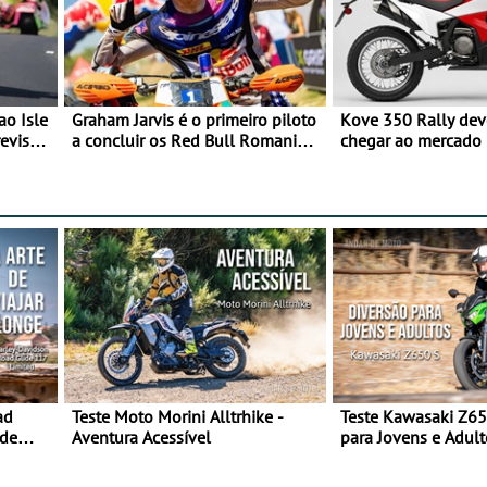
ao Isle
Graham Jarvis é o primeiro piloto
Kove 350 Rally de
evisão
a concluir os Red Bull Romaniacs
chegar ao mercado
numa moto elétrica
ad
Teste Moto Morini Alltrhike -
Teste Kawasaki Z65
 de
Aventura Acessível
para Jovens e Adult