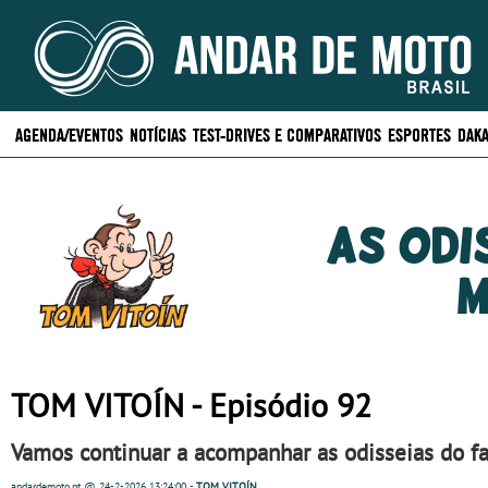
AGENDA/EVENTOS
NOTÍCIAS
TEST-DRIVES E COMPARATIVOS
ESPORTES
DAKA
As odi
m
TOM VITOÍN - Episódio 92
Vamos continuar a acompanhar as odisseias do fa
andardemoto.pt
@ 24-2-2026
13:24:00
-
TOM VITOÍN