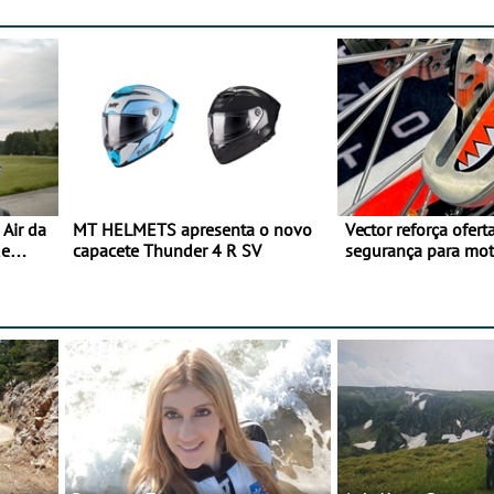
Air da
MT HELMETS apresenta o novo
Vector reforça ofert
de
capacete Thunder 4 R SV
segurança para mo
gama de cadeados