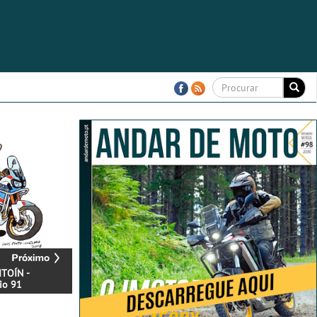
TOÍN -
io 91