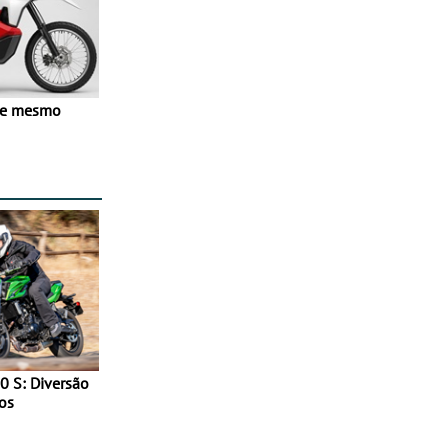
ve mesmo
0 S: Diversão
os