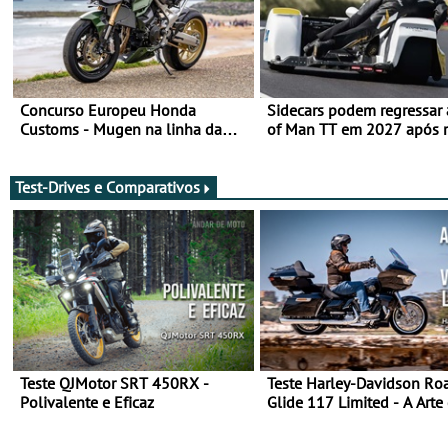
Concurso Europeu Honda
Sidecars podem regressar 
Customs - Mugen na linha da
of Man TT em 2027 após r
frente, vote nela para ganhar
de segurança
Test-Drives e Comparativos
Teste QJMotor SRT 450RX -
Teste Harley-Davidson Ro
Polivalente e Eficaz
Glide 117 Limited - A Arte
Viajar Longe