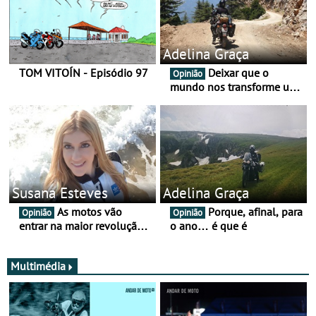
Adelina Graça
TOM VITOÍN - Episódio 97
Deixar que o
Opinião
mundo nos transforme um
pouco mais
Susana Esteves
Adelina Graça
As motos vão
Porque, afinal, para
Opinião
Opinião
entrar na maior revolução
o ano… é que é
tecnológica desde o ABS —
e quase ninguém está a
falar disso
Multimédia