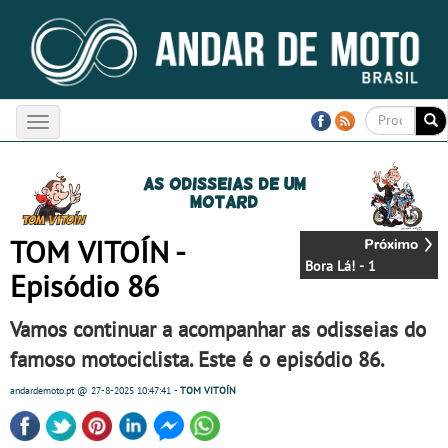
Toggle
navigation
As odisseias de um
motard
TOM VITOÍN -
Bora Lá! - 1
Episódio 86
Vamos continuar a acompanhar as odisseias do
famoso motociclista. Este é o episódio 86.
andardemoto.pt
@ 27-8-2025
10:47:41
-
TOM VITOÍN