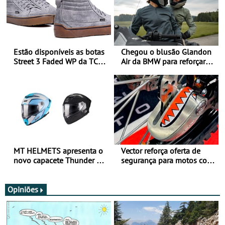
Estão disponíveis as botas
Chegou o blusão Glandon
Street 3 Faded WP da TCX
Air da BMW para reforçar
para utilização durante
oferta de equipamento de
todo o ano
verão
MT HELMETS apresenta o
Vector reforça oferta de
novo capacete Thunder 4 R
segurança para motos com
SV
nova gama de cadeados
JawX
Opiniões