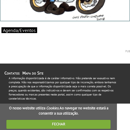
Agenda/Eventos
Contatos
Mapa do Site
A informação disponibilizada é de caráter informativo. Não pretende ser exaustiva nem
completa. Não nos responsabilizamos por qualquer tipo de incorreção, embora tenhamos
a preocupação de que a informação disponibilizada seja o mais correta possível. Os
preços, quando existentes, são indicativos e devem ser confirmados com os respetivos
fornecedores ou marcas presentes neste portal, assim como qualquer tipo de
caraterísticas técnicas.
O nosso website utiliza
Cookies
. Ao navegar no website estará a
consentir a sua utilização.
FECHAR