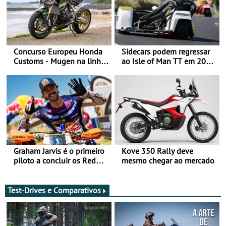
Concurso Europeu Honda
Sidecars podem regressar
Customs - Mugen na linha
ao Isle of Man TT em 2027
da frente, vote nela para
após revisão de segurança
ganhar
Graham Jarvis é o primeiro
Kove 350 Rally deve
piloto a concluir os Red
mesmo chegar ao mercado
Bull Romaniacs numa
moto elétrica
Test-Drives e Comparativos