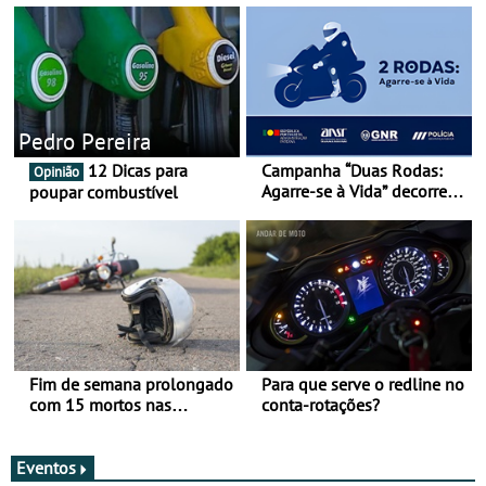
Pedro Pereira
12 Dicas para
Campanha “Duas Rodas:
Opinião
Agarre-se à Vida” decorre
poupar combustível
de 17 a 23 de março
Fim de semana prolongado
Para que serve o redline no
com 15 mortos nas
conta-rotações?
estradas
Eventos