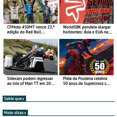
CFMoto 450MT vence 23.ª
WorldSBK pondera alargar
edição do Red Bull
horizontes: Ásia e EUA na
Romaniacs nas 3
mira para 2027
Categorias Adventure -
Vitória na Ultimate, Core e
Lite
Sidecars podem regressar
Pista da Poutena celebra
ao Isle of Man TT em 2027
50 anos de Supercross com
após revisão de segurança
jornada dupla, dias 1 e 2
de agosto
Sabia que
Moto dicas