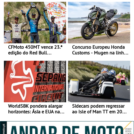
CFMoto 450MT vence 23.ª
Concurso Europeu Honda
edição do Red Bull
Customs - Mugen na linha
Romaniacs nas 3
da frente, vote nela para
Categorias Adventure -
ganhar
Vitória na Ultimate, Core e
Lite
WorldSBK pondera alargar
Sidecars podem regressar
horizontes: Ásia e EUA na
ao Isle of Man TT em 2027
mira para 2027
após revisão de segurança