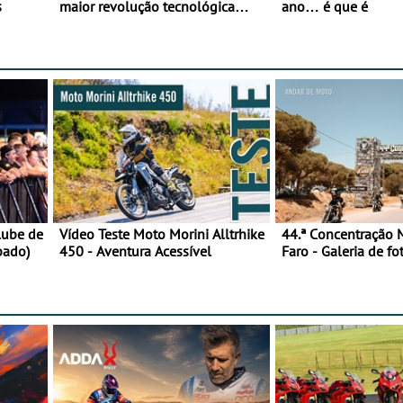
s
maior revolução tecnológica
ano… é que é
desde o ABS — e quase ninguém
está a falar disso
lube de
Vídeo Teste Moto Morini Alltrhike
44.ª Concentração 
bado)
450 - Aventura Acessível
Faro - Galeria de fo
feira)