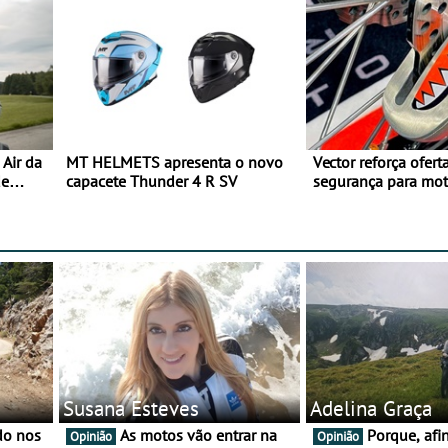
Air da
MT HELMETS apresenta o novo
Vector reforça ofert
de
capacete Thunder 4 R SV
segurança para mo
gama de cadeados
Susana Esteves
Adelina Graça
As motos vão entrar na
Porque, afinal, para o
Opinião
Opinião