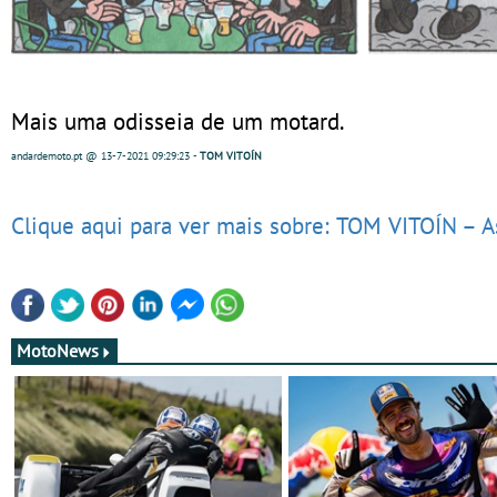
Mais uma odisseia de um motard.
andardemoto.pt
@ 13-7-2021
09:29:23
-
TOM VITOÍN
Clique aqui para ver mais sobre: TOM VITOÍN – A
MotoNews