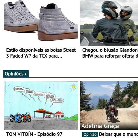
Estão disponíveis as botas Street
Chegou o blusão Glandon 
3 Faded WP da TCX para
BMW para reforçar oferta 
utilização durante todo o ano
equipamento de verão
Opiniões
Adelina Graça
TOM VITOÍN - Episódio 97
Deixar que o mundo nos
Opinião