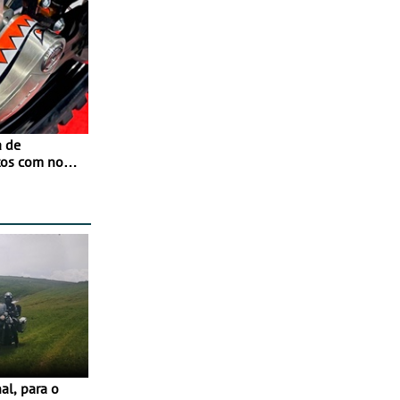
a de
tos com nova
 JawX