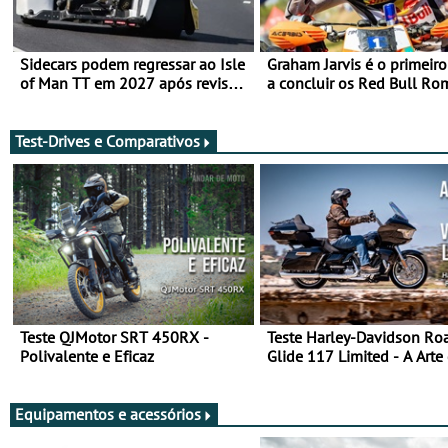
Sidecars podem regressar ao Isle
Graham Jarvis é o primeiro
of Man TT em 2027 após revisão
a concluir os Red Bull Ro
de segurança
numa moto elétrica
Test-Drives e Comparativos
Teste QJMotor SRT 450RX -
Teste Harley-Davidson Ro
Polivalente e Eficaz
Glide 117 Limited - A Arte
Viajar Longe
Equipamentos e acessórios