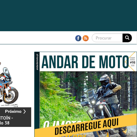
TOÍN -
io 38