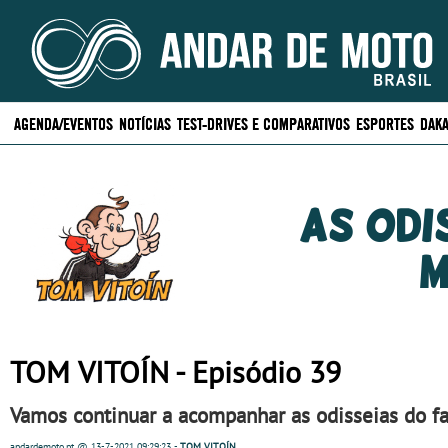
AGENDA/EVENTOS
NOTÍCIAS
TEST-DRIVES E COMPARATIVOS
ESPORTES
DAKA
As odi
m
TOM VITOÍN - Episódio 39
Vamos continuar a acompanhar as odisseias do fa
andardemoto.pt
@ 13-7-2021
09:29:23
-
TOM VITOÍN