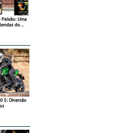
 Paixão: Uma
 lendas do
0 S: Diversão
os