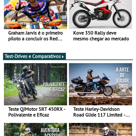
Graham Jarvis é o primeiro
Kove 350 Rally deve
piloto a concluir os Red
mesmo chegar ao mercado
Bull Romaniacs numa
moto elétrica
Test-Drives e Comparativos
Teste QJMotor SRT 450RX -
Teste Harley-Davidson
Polivalente e Eficaz
Road Glide 117 Limited - A
Arte de Viajar Longe