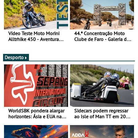
Vídeo Teste Moto Morini
44.ª Concentração Moto
Alltrhike 450 - Aventura
Clube de Faro - Galeria de
Acessível
fotos (sexta-feira)
Desporto
WorldSBK pondera alargar
Sidecars podem regressar
horizontes: Ásia e EUA na
ao Isle of Man TT em 2027
mira para 2027
após revisão de segurança