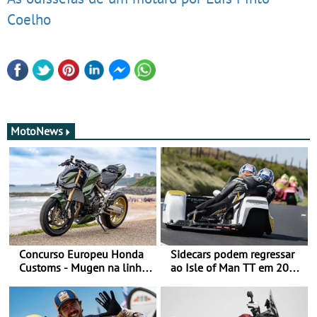
Coelho
MotoNews
Concurso Europeu Honda
Sidecars podem regressar
Customs - Mugen na linha
ao Isle of Man TT em 2027
da frente, vote nela para
após revisão de segurança
ganhar