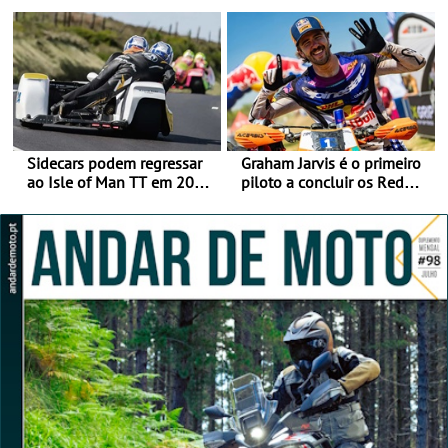
da frente, vote nela para
mira para 2027
ganhar
Sidecars podem regressar
Graham Jarvis é o primeiro
ao Isle of Man TT em 2027
piloto a concluir os Red
após revisão de segurança
Bull Romaniacs numa
moto elétrica