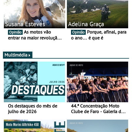
Susana Esteves
Adelina Graça
As motos vão
Porque, afinal, para
Opinião
Opinião
entrar na maior revolução
o ano… é que é
tecnológica desde o ABS —
e quase ninguém está a
falar disso
Multimédia
Os destaques do mês de
44.ª Concentração Moto
julho de 2026
Clube de Faro - Galeria de
fotos (sábado)