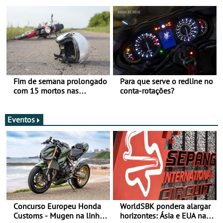
de 17 a 23 de março
Fim de semana prolongado
Para que serve o redline no
com 15 mortos nas
conta-rotações?
estradas
Eventos
Concurso Europeu Honda
WorldSBK pondera alargar
Customs - Mugen na linha
horizontes: Ásia e EUA na