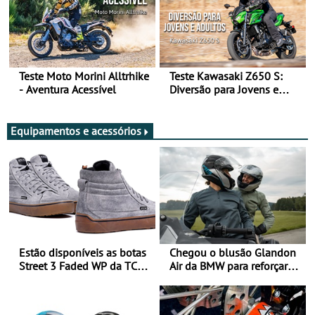
Teste Moto Morini Alltrhike
Teste Kawasaki Z650 S:
- Aventura Acessível
Diversão para Jovens e
Adultos
Equipamentos e acessórios
Estão disponíveis as botas
Chegou o blusão Glandon
Street 3 Faded WP da TCX
Air da BMW para reforçar
para utilização durante
oferta de equipamento de
todo o ano
verão