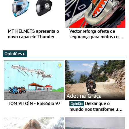
MT HELMETS apresenta o
Vector reforça oferta de
novo capacete Thunder 4 R
segurança para motos com
SV
nova gama de cadeados
JawX
Opiniões
Adelina Graça
TOM VITOÍN - Episódio 97
Deixar que o
Opinião
mundo nos transforme um
pouco mais