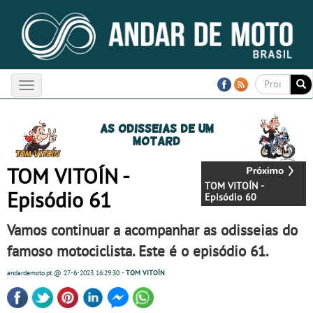
Toggle
navigation
As odisseias de um
motard
TOM VITOÍN -
TOM VITOÍN -
Episódio 61
Episódio 60
Vamos continuar a acompanhar as odisseias do
famoso motociclista. Este é o episódio 61.
andardemoto.pt
@ 27-6-2023
16:29:30
-
TOM VITOÍN