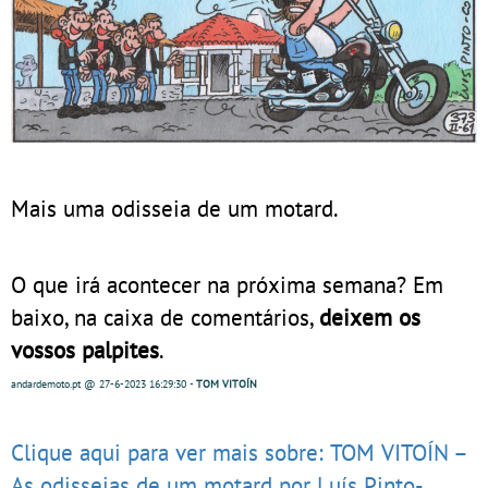
Mais uma odisseia de um motard.
O que irá acontecer na próxima semana? Em
baixo, na caixa de comentários,
deixem os
vossos palpites
.
andardemoto.pt
@ 27-6-2023
16:29:30
-
TOM VITOÍN
Clique aqui para ver mais sobre: TOM VITOÍN –
As odisseias de um motard por Luís Pinto-