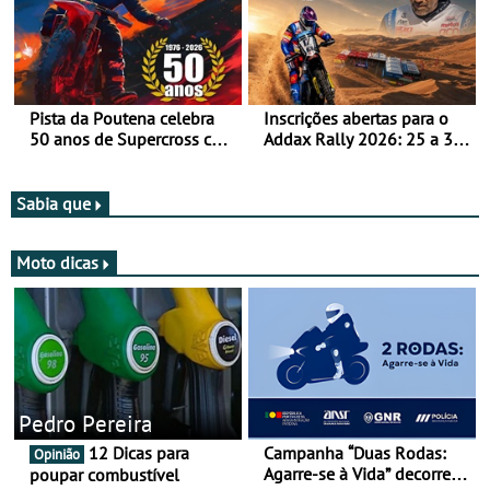
Pista da Poutena celebra
Inscrições abertas para o
50 anos de Supercross com
Addax Rally 2026: 25 a 30
jornada dupla, dias 1 e 2
de outubro - Proposta de
de agosto
participação com o Team
Bianchi Prata
Sabia que
Moto dicas
Pedro Pereira
12 Dicas para
Campanha “Duas Rodas:
Opinião
Agarre-se à Vida” decorre
poupar combustível