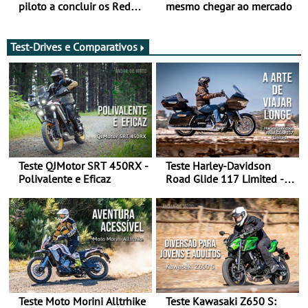
piloto a concluir os Red
mesmo chegar ao mercado
Bull Romaniacs numa
moto elétrica
Test-Drives e Comparativos
Teste QJMotor SRT 450RX -
Teste Harley-Davidson
Polivalente e Eficaz
Road Glide 117 Limited - A
Arte de Viajar Longe
Teste Moto Morini Alltrhike
Teste Kawasaki Z650 S: