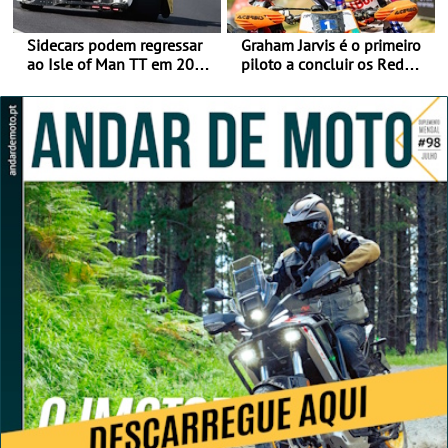
Sidecars podem regressar
Graham Jarvis é o primeiro
ao Isle of Man TT em 2027
piloto a concluir os Red
após revisão de segurança
Bull Romaniacs numa
moto elétrica