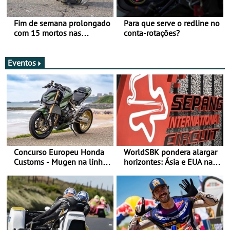
Fim de semana prolongado
Para que serve o redline no
com 15 mortos nas
conta-rotações?
estradas
Eventos
Concurso Europeu Honda
WorldSBK pondera alargar
Customs - Mugen na linha
horizontes: Ásia e EUA na
da frente, vote nela para
mira para 2027
ganhar