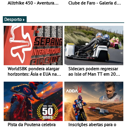
Alltrhike 450 - Aventura
Clube de Faro - Galeria de
Acessível
fotos (sexta-feira)
Desporto
WorldSBK pondera alargar
Sidecars podem regressar
horizontes: Ásia e EUA na
ao Isle of Man TT em 2027
mira para 2027
após revisão de segurança
Pista da Poutena celebra
Inscrições abertas para o