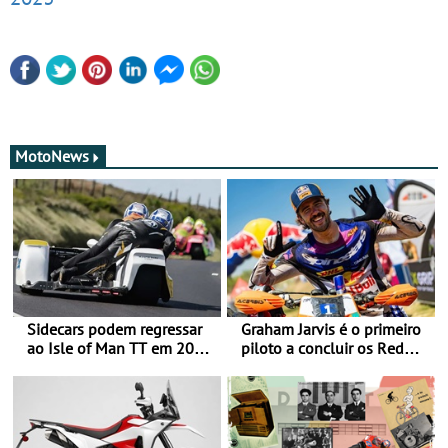
MotoNews
Sidecars podem regressar
Graham Jarvis é o primeiro
ao Isle of Man TT em 2027
piloto a concluir os Red
após revisão de segurança
Bull Romaniacs numa
moto elétrica