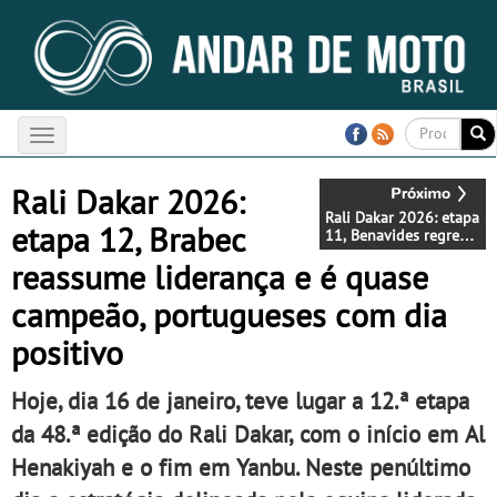
Toggle
navigation
Rali Dakar 2026:
Rali Dakar 2026: etapa
etapa 12, Brabec
11, Benavides regressa
à liderança e
reassume liderança e é quase
Boaventura termina
etapa em 7.º
campeão, portugueses com dia
positivo
Hoje, dia 16 de janeiro, teve lugar a 12.ª etapa
da 48.ª edição do Rali Dakar, com o início em Al
Henakiyah e o fim em Yanbu. Neste penúltimo