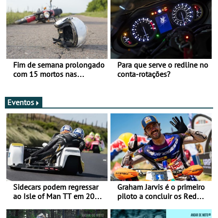
Fim de semana prolongado
Para que serve o redline no
com 15 mortos nas
conta-rotações?
estradas
Eventos
Sidecars podem regressar
Graham Jarvis é o primeiro
ao Isle of Man TT em 2027
piloto a concluir os Red
após revisão de segurança
Bull Romaniacs numa
moto elétrica