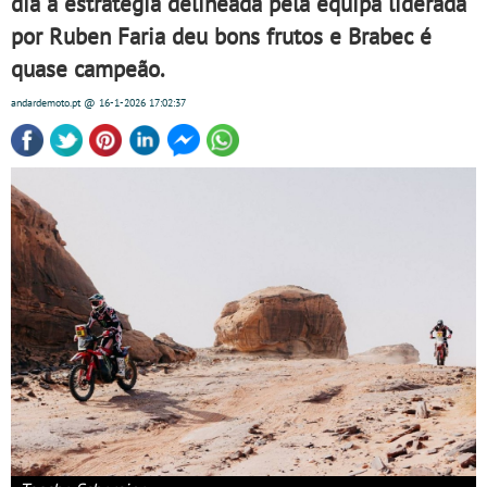
dia a estratégia delineada pela equipa liderada
por Ruben Faria deu bons frutos e Brabec é
quase campeão.
andardemoto.pt
@ 16-1-2026
17:02:37