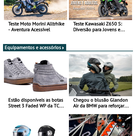
Teste Moto Morini Alltrhike
Teste Kawasaki Z650 S:
- Aventura Acessível
Diversão para Jovens e
Adultos
Equipamentos e acessórios
Estão disponíveis as botas
Chegou o blusão Glandon
Street 3 Faded WP da TCX
Air da BMW para reforçar
para utilização durante
oferta de equipamento de
todo o ano
verão