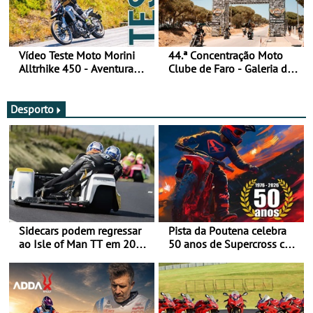
Vídeo Teste Moto Morini
44.ª Concentração Moto
Alltrhike 450 - Aventura
Clube de Faro - Galeria de
Acessível
fotos (sexta-feira)
Desporto
Sidecars podem regressar
Pista da Poutena celebra
ao Isle of Man TT em 2027
50 anos de Supercross com
após revisão de segurança
jornada dupla, dias 1 e 2
de agosto