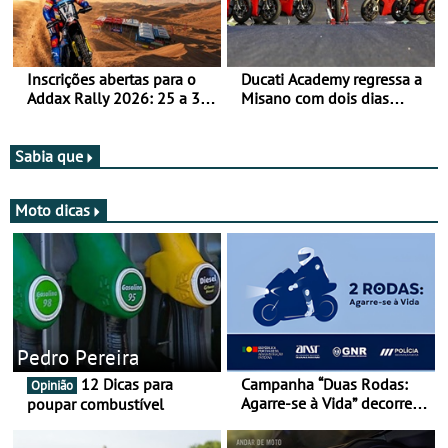
Inscrições abertas para o
Ducati Academy regressa a
Addax Rally 2026: 25 a 30
Misano com dois dias
de outubro - Proposta de
dedicados à condução em
participação com o Team
circuito - Dias 22 e 23 de
Bianchi Prata
setembro, no Misano World
Sabia que
Circuit
Moto dicas
Pedro Pereira
12 Dicas para
Campanha “Duas Rodas:
Opinião
Agarre-se à Vida” decorre
poupar combustível
de 17 a 23 de março