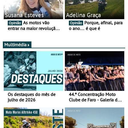
Susana Esteves
Adelina Graça
As motos vão
Porque, afinal, para
Opinião
Opinião
entrar na maior revolução
o ano… é que é
tecnológica desde o ABS —
e quase ninguém está a
falar disso
Multimédia
Os destaques do mês de
44.ª Concentração Moto
julho de 2026
Clube de Faro - Galeria de
fotos (sábado)