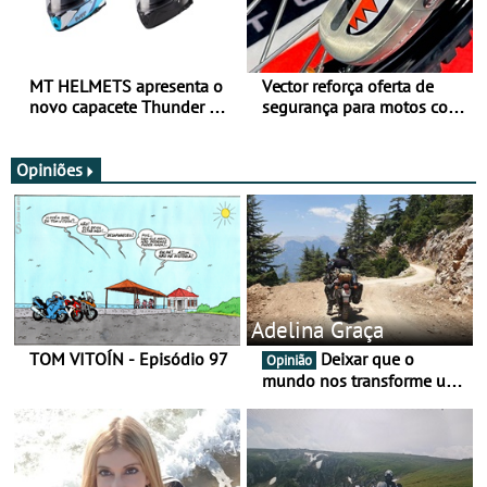
MT HELMETS apresenta o
Vector reforça oferta de
novo capacete Thunder 4 R
segurança para motos com
SV
nova gama de cadeados
JawX
Opiniões
Adelina Graça
TOM VITOÍN - Episódio 97
Deixar que o
Opinião
mundo nos transforme um
pouco mais