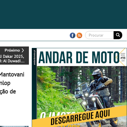
li Dakar 2025,
8: Al Duwadimi -
Mantovani
nlop
ição de