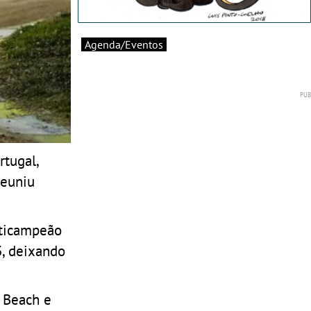
Agenda/Eventos
rtugal,
reuniu
lticampeão
3, deixando
 Beach e