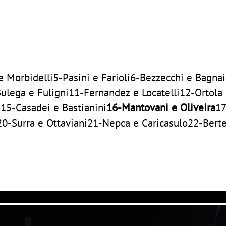
e Morbidelli5-Pasini e Farioli6-Bezzecchi e Bagna
ulega e Fuligni11-Fernandez e Locatelli12-Ortola
15-Casadei e Bastianini
16-Mantovani e Oliveira
17
20-Surra e Ottaviani21-Nepca e Caricasulo22-Berte