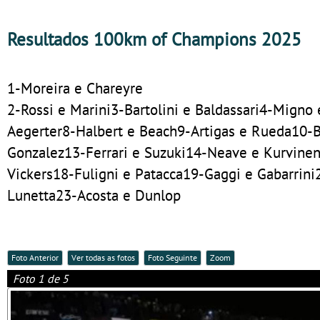
Resultados 100km of Champions 2025
1-Moreira e Chareyre
2-Rossi e Marini3-Bartolini e Baldassari4-Migno 
Aegerter8-Halbert e Beach9-Artigas e Rueda10-B
Gonzalez13-Ferrari e Suzuki14-Neave e Kurvinen
Vickers18-Fuligni e Patacca19-Gaggi e Gabarrini
Lunetta23-Acosta e Dunlop
Foto Anterior
Ver todas as fotos
Foto Seguinte
Zoom
Foto 1 de 5