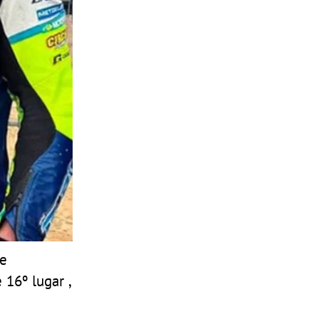
de
16º lugar ,