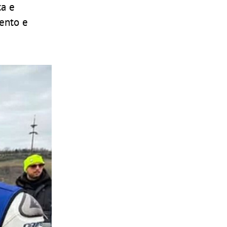
ta e
lento e