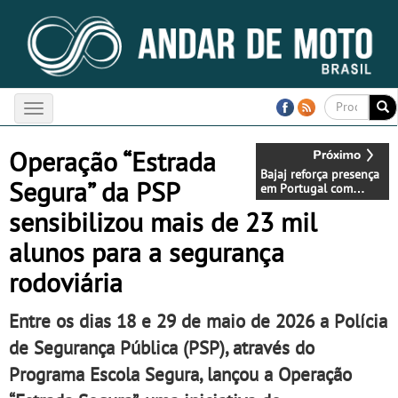
Toggle
navigation
Operação “Estrada
Bajaj reforça presença
Segura” da PSP
em Portugal com
abertura de nova loja
sensibilizou mais de 23 mil
oficial no Porto
alunos para a segurança
rodoviária
Entre os dias 18 e 29 de maio de 2026 a Polícia
de Segurança Pública (PSP), através do
Programa Escola Segura, lançou a Operação