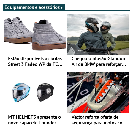
Equipamentos e acessórios
Estão disponíveis as botas
Chegou o blusão Glandon
Street 3 Faded WP da TCX
Air da BMW para reforçar
para utilização durante
oferta de equipamento de
todo o ano
verão
MT HELMETS apresenta o
Vector reforça oferta de
novo capacete Thunder 4 R
segurança para motos com
SV
nova gama de cadeados