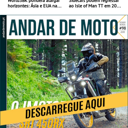
WorldSBK pondera alargar
Sidecars podem regressar
horizontes: Ásia e EUA na
ao Isle of Man TT em 2027
mira para 2027
após revisão de segurança