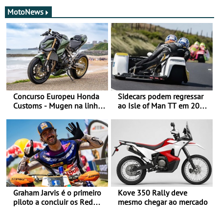
MotoNews
Concurso Europeu Honda
Sidecars podem regressar
Customs - Mugen na linha
ao Isle of Man TT em 2027
da frente, vote nela para
após revisão de segurança
ganhar
Graham Jarvis é o primeiro
Kove 350 Rally deve
piloto a concluir os Red
mesmo chegar ao mercado
Bull Romaniacs numa