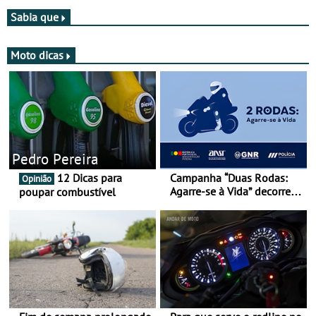
de agosto
Sabia que
Moto dicas
Pedro Pereira
12 Dicas para
Campanha “Duas Rodas:
Opinião
Agarre-se à Vida” decorre
poupar combustível
de 17 a 23 de março