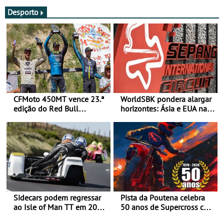
Desporto
CFMoto 450MT vence 23.ª
WorldSBK pondera alargar
edição do Red Bull
horizontes: Ásia e EUA na
Romaniacs nas 3
mira para 2027
Categorias Adventure -
Vitória na Ultimate, Core e
Lite
Sidecars podem regressar
Pista da Poutena celebra
ao Isle of Man TT em 2027
50 anos de Supercross com
após revisão de segurança
jornada dupla, dias 1 e 2