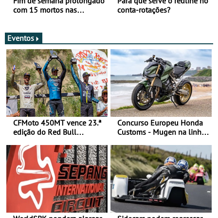
Fim de semana prolongado
Para que serve o redline no
com 15 mortos nas
conta-rotações?
estradas
Eventos
CFMoto 450MT vence 23.ª
Concurso Europeu Honda
edição do Red Bull
Customs - Mugen na linha
Romaniacs nas 3
da frente, vote nela para
Categorias Adventure -
ganhar
Vitória na Ultimate, Core e
Lite