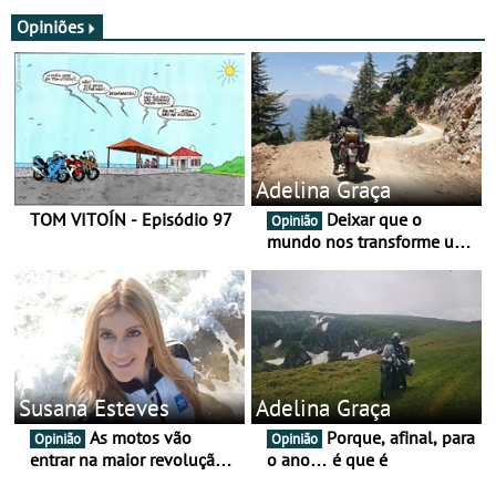
JawX
Opiniões
Adelina Graça
TOM VITOÍN - Episódio 97
Deixar que o
Opinião
mundo nos transforme um
pouco mais
Susana Esteves
Adelina Graça
As motos vão
Porque, afinal, para
Opinião
Opinião
entrar na maior revolução
o ano… é que é
tecnológica desde o ABS —