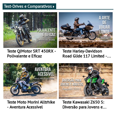
moto elétrica
Test-Drives e Comparativos
Teste QJMotor SRT 450RX -
Teste Harley-Davidson
Polivalente e Eficaz
Road Glide 117 Limited - A
Arte de Viajar Longe
Teste Moto Morini Alltrhike
Teste Kawasaki Z650 S:
- Aventura Acessível
Diversão para Jovens e
Adultos