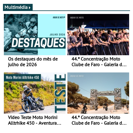
e quase ninguém está a
falar disso
Multimédia
Os destaques do mês de
44.ª Concentração Moto
julho de 2026
Clube de Faro - Galeria de
fotos (sábado)
Vídeo Teste Moto Morini
44.ª Concentração Moto
Alltrhike 450 - Aventura
Clube de Faro - Galeria de
Acessível
fotos (sexta-feira)