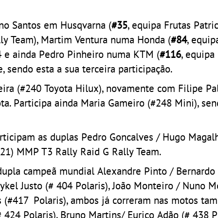
uno Santos em Husqvarna (
#35
, equipa Frutas Patric
ally Team), Martim Ventura numa Honda (
#84
, equi
 e ainda Pedro Pinheiro numa KTM (
#116
, equipa
 sendo esta a sua terceira participação.
ira (#240 Toyota Hilux), novamente com Filipe Pa
ta. Participa ainda Maria Gameiro (#248 Mini), sen
participam as duplas Pedro Goncalves / Hugo Magal
321) MMP T3 Rally Raid G Rally Team.
 dupla campeã mundial Alexandre Pinto / Bernardo 
kel Justo (# 404 Polaris), João Monteiro / Nuno M
is (#417 Polaris), ambos já correram nas motos t
 424 Polaris), Bruno Martins/ Eurico Adão (# 438 Po