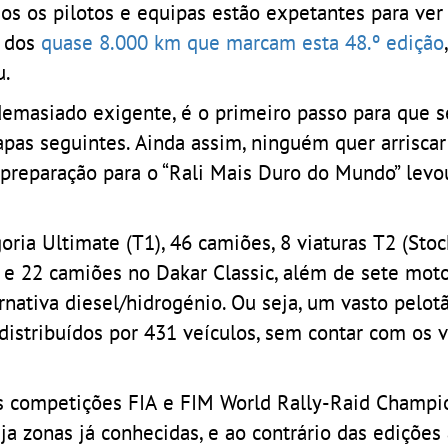
os os pilotos e equipas estão expetantes para ve
e dos
quase 8.000 km que marcam esta 48.º edição
u.
o demasiado exigente, é o primeiro passo para que
etapas seguintes. Ainda assim, ninguém quer arrisc
 preparação para o “Rali Mais Duro do Mundo” lev
oria Ultimate (T1), 46 camiões, 8 viaturas T2 (Stoc
os e 22 camiões no Dakar Classic, além de sete mot
nativa diesel/hidrogénio. Ou seja, um vasto pelo
 distribuídos por 431 veículos, sem contar com os 
as competições FIA e FIM World Rally-Raid Champi
 zonas já conhecidas, e ao contrário das edições 