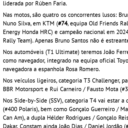
liderada por Rúben Faria.
Nas motos, são quatro os concorrentes lusos: Br
Nuno Silva, em KTM (
#74
, equipa Old Friends R
Energy Honda HRC) e campeão nacional em 2024
Rally Team). Apenas Bruno Santos não é estreante,
Nos automóveis (T1 Ultimate) teremos João Ferre
como navegador, integrado na equipa oficial Toyo
navegadora a espanhola Rosa Romero.
Nos veículos ligeiros, categoria T3 Challenger, 
BBR Motorsport e Rui Carneiro / Fausto Mota (#
Nos Side-by-Side (SSV), categoria T4 vai estar a
(#400 Polaris), bem como Gonçalo Guerreiro / May
Can Am), a dupla Hélder Rodrigues / Gonçalo Re
Dakar. Constam ainda João Dias / Daniel Jordão (#