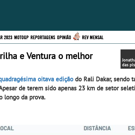
R 2023
MOTOGP
REPORTAGENS
OPINIÃO
REV MENSAL
rilha e Ventura o melhor
Jonath
das pi
capítu
quadragésima oitava edição
do Rali Dakar, sendo 
. Apesar de terem sido apenas 23 km de setor selet
o longo da prova.