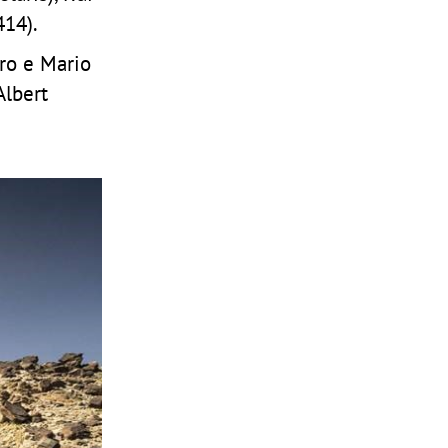
414).
ero e Mario
Albert