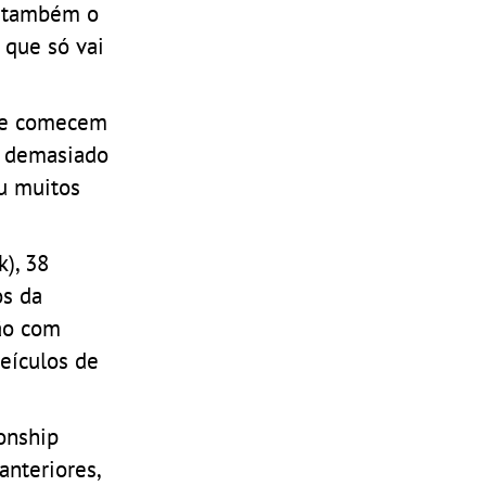
r também o
, que só vai
 se comecem
ar demasiado
ou muitos
k), 38
os da
tão com
veículos de
onship
anteriores,