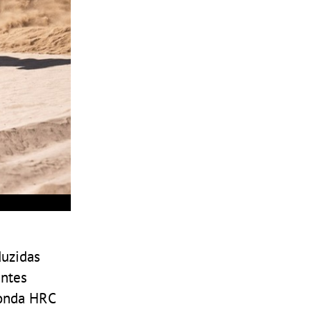
duzidas
entes
Honda HRC