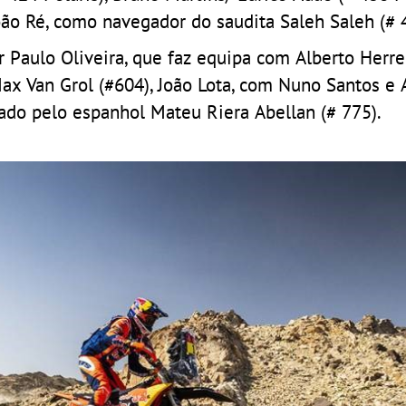
João Ré, como navegador do saudita Saleh Saleh (# 
r Paulo Oliveira, que faz equipa com Alberto Herr
Max Van Grol (#604), João Lota, com Nuno Santos e 
egado pelo espanhol Mateu Riera Abellan (# 775).