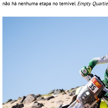
não há nenhuma etapa no temível
Empty Quartie