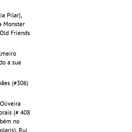
ia Pilar),
pa Monster
 Old Friends
lmeiro
do a sua
hães (#306)
Oliveira
orais (# 408
ambém no
laris), Rui