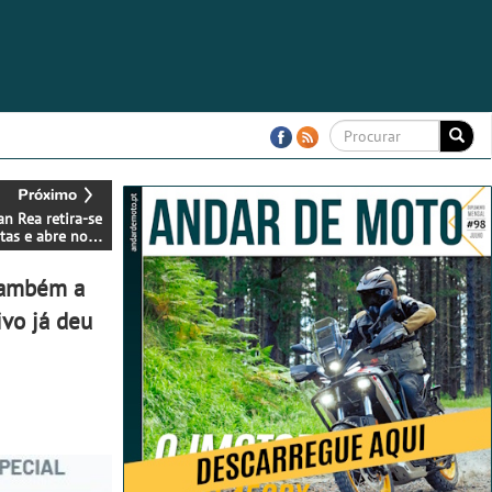
an Rea retira-se
stas e abre novo
lo no Superbike
também a
ivo já deu