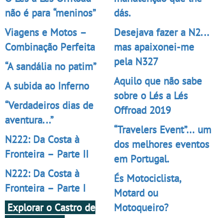
não é para “meninos”
dás.
Viagens e Motos –
Desejava fazer a N2...
Combinação Perfeita
mas apaixonei-me
pela N327
“A sandália no patim”
Aquilo que não sabe
A subida ao Inferno
sobre o Lés a Lés
“Verdadeiros dias de
Offroad 2019
aventura...”
“Travelers Event”... um
N222: Da Costa à
dos melhores eventos
Fronteira – Parte II
em Portugal.
N222: Da Costa à
És Motociclista,
Fronteira – Parte I
Motard ou
Explorar o Castro de
Motoqueiro?