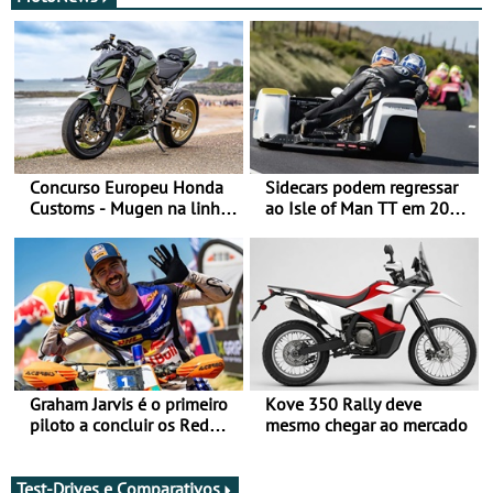
Concurso Europeu Honda
Sidecars podem regressar
Customs - Mugen na linha
ao Isle of Man TT em 2027
da frente, vote nela para
após revisão de segurança
ganhar
Graham Jarvis é o primeiro
Kove 350 Rally deve
piloto a concluir os Red
mesmo chegar ao mercado
Bull Romaniacs numa
moto elétrica
Test-Drives e Comparativos