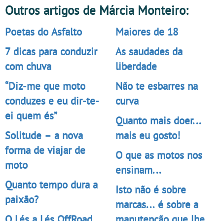
Outros artigos de Márcia Monteiro:
Poetas do Asfalto
Maiores de 18
7 dicas para conduzir
As saudades da
com chuva
liberdade
“Diz-me que moto
Não te esbarres na
conduzes e eu dir-te-
curva
ei quem és”
Quanto mais doer...
Solitude – a nova
mais eu gosto!
forma de viajar de
O que as motos nos
moto
ensinam...
Quanto tempo dura a
Isto não é sobre
paixão?
marcas... é sobre a
O Lés a Lés OffRoad
manutenção que lhe