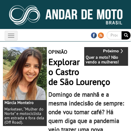
Toggle
navigation
OPINIÃO
Quer a moto? Não
Explorar
vendo a mulheres!
o Castro
de São Lourenço
Domingo de manhã e a
mesma indecisão de sempre:
Márcia Monteiro
Marketeer, “Mulher do
onde vou tomar café? Há
Norte” e motociclista
em estrada e fora dela
quem diga que a pandemia
(Off Road).
veio trazer uma nova