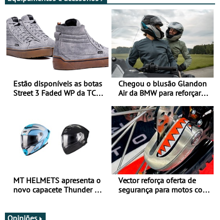
Estão disponíveis as botas
Chegou o blusão Glandon
Street 3 Faded WP da TCX
Air da BMW para reforçar
para utilização durante
oferta de equipamento de
todo o ano
verão
MT HELMETS apresenta o
Vector reforça oferta de
novo capacete Thunder 4 R
segurança para motos com
SV
nova gama de cadeados
JawX
Opiniões