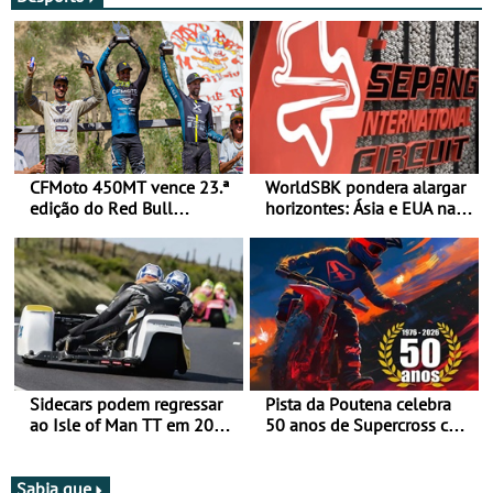
CFMoto 450MT vence 23.ª
WorldSBK pondera alargar
edição do Red Bull
horizontes: Ásia e EUA na
Romaniacs nas 3
mira para 2027
Categorias Adventure -
Vitória na Ultimate, Core e
Lite
Sidecars podem regressar
Pista da Poutena celebra
ao Isle of Man TT em 2027
50 anos de Supercross com
após revisão de segurança
jornada dupla, dias 1 e 2
de agosto
Sabia que