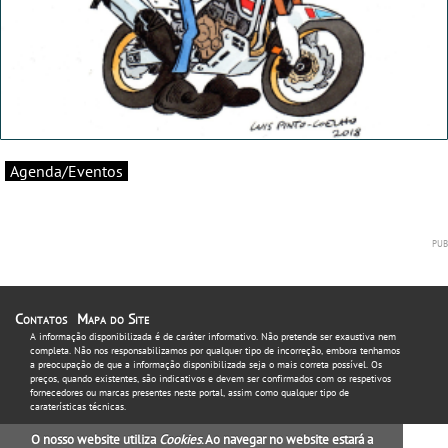
Agenda/Eventos
Contatos
Mapa do Site
A informação disponibilizada é de caráter informativo. Não pretende ser exaustiva nem
completa. Não nos responsabilizamos por qualquer tipo de incorreção, embora tenhamos
a preocupação de que a informação disponibilizada seja o mais correta possível. Os
preços, quando existentes, são indicativos e devem ser confirmados com os respetivos
fornecedores ou marcas presentes neste portal, assim como qualquer tipo de
caraterísticas técnicas.
O nosso website utiliza
Cookies
. Ao navegar no website estará a