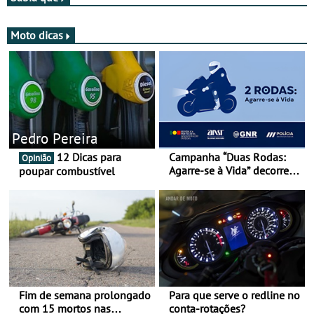
Moto dicas
Pedro Pereira
12 Dicas para
Campanha “Duas Rodas:
Opinião
Agarre-se à Vida” decorre
poupar combustível
de 17 a 23 de março
Fim de semana prolongado
Para que serve o redline no
com 15 mortos nas
conta-rotações?