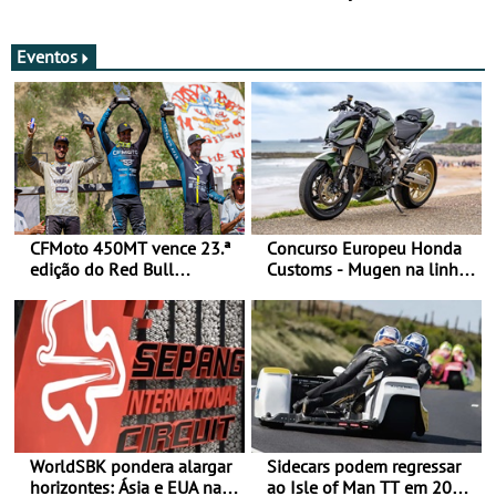
estradas
Eventos
CFMoto 450MT vence 23.ª
Concurso Europeu Honda
edição do Red Bull
Customs - Mugen na linha
Romaniacs nas 3
da frente, vote nela para
Categorias Adventure -
ganhar
Vitória na Ultimate, Core e
Lite
WorldSBK pondera alargar
Sidecars podem regressar
horizontes: Ásia e EUA na
ao Isle of Man TT em 2027