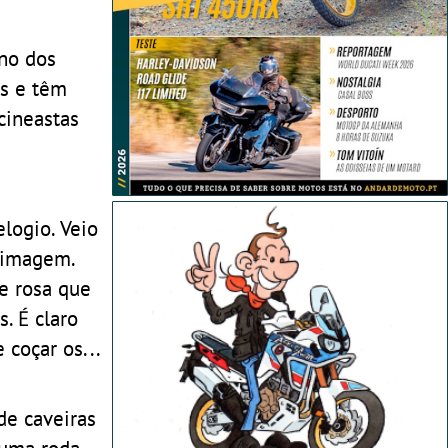
no dos
is e têm
cineastas
elogio. Veio
a imagem.
e rosa que
 É claro
 coçar os...
de caveiras
 uma roda