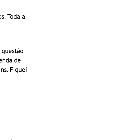
os. Toda a
 questão
enda de
ns. Fiquei