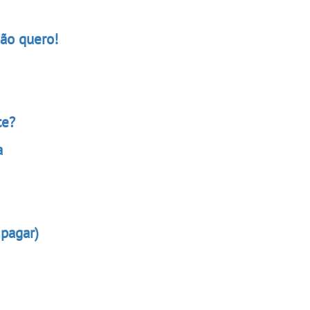
não quero!
te?
a
 pagar)