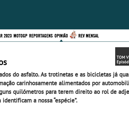
R 2023
MOTOGP
REPORTAGENS
OPINIÃO
REV MENSAL
TOM VI
os
Episód
os do asfalto. As trotinetas e as bicicletas já qu
imação carinhosamente alimentados por automobili
guns quilómetros para terem direito ao rol de adje
 identificam a nossa “espécie”.