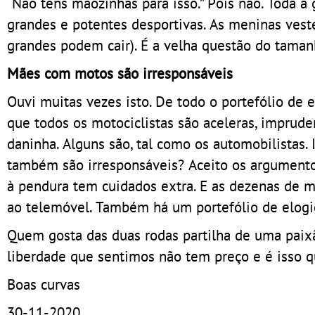
“Não tens mãozinhas para isso.” Pois não. Toda 
grandes e potentes desportivas. As meninas ves
grandes podem cair). É a velha questão do tam
Mães com motos são irresponsáveis
Ouvi muitas vezes isto. De todo o portefólio de e
que todos os motociclistas são aceleras, imprude
daninha. Alguns são, tal como os automobilistas. 
também são irresponsáveis? Aceito os argumento
à pendura tem cuidados extra. E as dezenas de 
ao telemóvel. Também há um portefólio de elogio
Quem gosta das duas rodas partilha de uma paixã
liberdade que sentimos não tem preço e é isso q
Boas curvas
30-11-2020