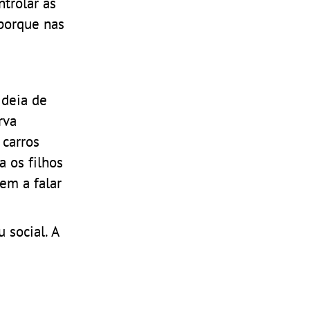
trolar as
porque nas
ideia de
rva
 carros
 os filhos
em a falar
 social. A