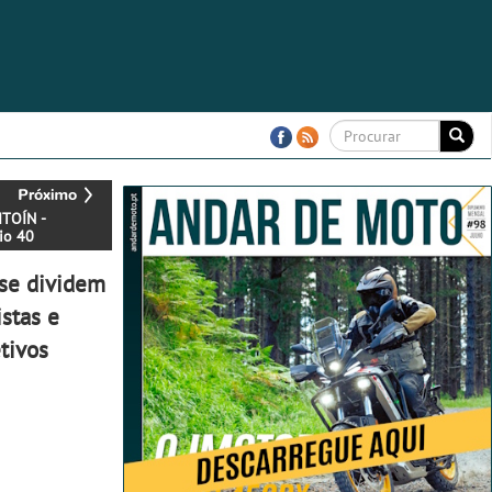
TOÍN -
io 40
ase dividem
stas e
tivos