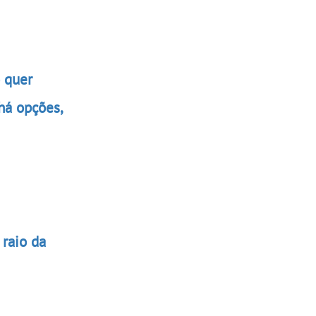
 quer
há opções,
 raio da