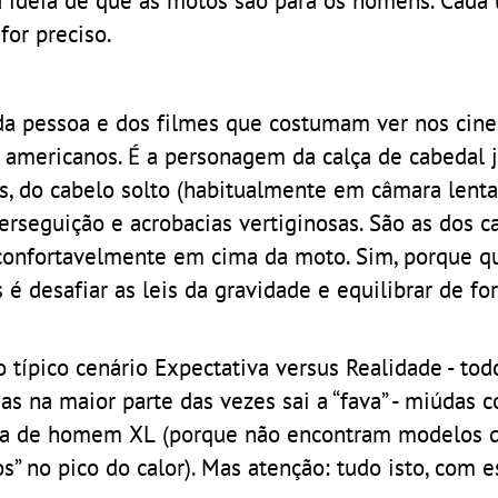
for preciso.
a pessoa e dos filmes que costumam ver nos cine
americanos. É a personagem da calça de cabedal j
s, do cabelo solto (habitualmente em câmara lenta
seguição e acrobacias vertiginosas. São as dos c
m confortavelmente em cima da moto. Sim, porque 
́ desafiar as leis da gravidade e equilibrar de f
o típico cenário Expectativa versus Realidade - to
 mas na maior parte das vezes sai a “fava” - miúdas 
uva de homem XL (porque não encontram modelos d
 no pico do calor). Mas atenção: tudo isto, com es