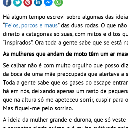
Há algum tempo escrevi sobre algumas das ideia
“
Feios, porcos e maus
” das duas rodas. O que não
direito a categorias só suas, com mitos e ditos
“inspirados”. Ora toda a gente sabe que se está na
As mulheres que andam de moto têm um ar masc
Se calhar não é com muito orgulho que posso dize
da boca de uma mãe preocupada que alertava a s
Toda a gente sabe que os gases do escape entra
há em nós, deixando apenas um rasto de pequena
que na altura só me apeteceu sorrir, cuspir para 
Mas fiquei-me pelo sorriso.
A ideia da mulher grande e durona, que só veste 
e correntes ainda existe, e é muito cultivada p