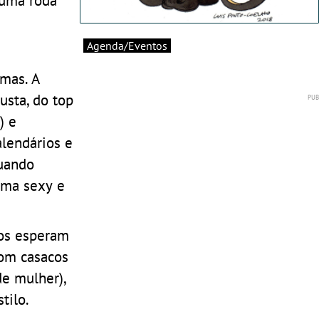
Agenda/Eventos
mas. A
usta, do top
) e
alendários e
quando
orma sexy e
dos esperam
com casacos
e mulher),
tilo.