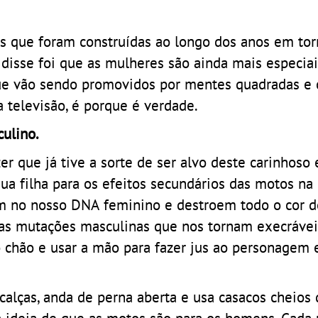
s que foram construídas ao longo dos anos em tor
 disse foi que as mulheres são ainda mais especia
 que vão sendo promovidos por mentes quadradas e 
 televisão, é porque é verdade.
ulino.
r que já tive a sorte de ser alvo deste carinhoso 
ua filha para os efeitos secundários das motos n
m no nosso DNA feminino e destroem todo o cor d
s mutações masculinas que nos tornam execráveis.
o chão e usar a mão para fazer jus ao personagem e
calças, anda de perna aberta e usa casacos cheios 
ela ideia de que as motos são para os homens. Cada