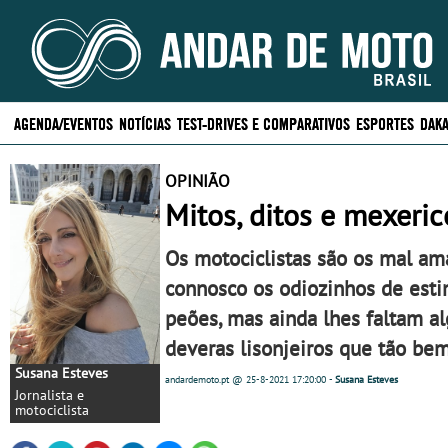
AGENDA/EVENTOS
NOTÍCIAS
TEST-DRIVES E COMPARATIVOS
ESPORTES
DAKA
OPINIÃO
Mitos, ditos e mexeric
Os motociclistas são os mal amad
connosco os odiozinhos de est
peões, mas ainda lhes faltam al
deveras lisonjeiros que tão bem
Susana Esteves
andardemoto.pt
@ 25-8-2021
17:20:00
-
Susana Esteves
Jornalista e
motociclista