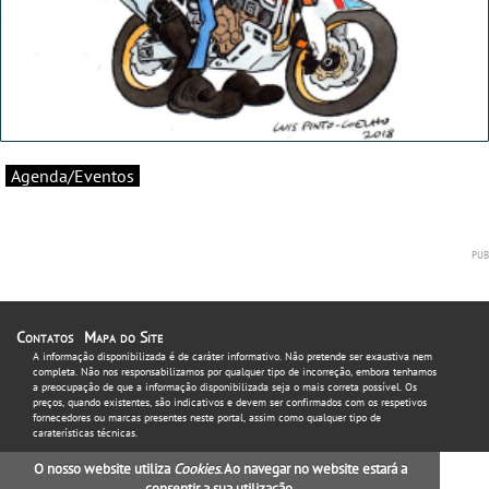
Agenda/Eventos
Contatos
Mapa do Site
A informação disponibilizada é de caráter informativo. Não pretende ser exaustiva nem
completa. Não nos responsabilizamos por qualquer tipo de incorreção, embora tenhamos
a preocupação de que a informação disponibilizada seja o mais correta possível. Os
preços, quando existentes, são indicativos e devem ser confirmados com os respetivos
fornecedores ou marcas presentes neste portal, assim como qualquer tipo de
caraterísticas técnicas.
O nosso website utiliza
Cookies
. Ao navegar no website estará a
consentir a sua utilização.