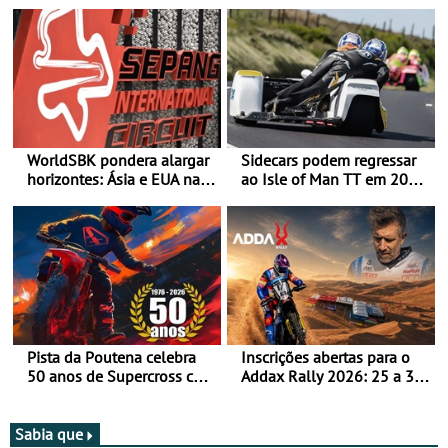
WorldSBK pondera alargar
Sidecars podem regressar
horizontes: Ásia e EUA na
ao Isle of Man TT em 2027
mira para 2027
após revisão de segurança
Pista da Poutena celebra
Inscrições abertas para o
50 anos de Supercross com
Addax Rally 2026: 25 a 30
jornada dupla, dias 1 e 2
de outubro - Proposta de
de agosto
participação com o Team
Bianchi Prata
Sabia que