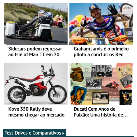
Sidecars podem regressar
Graham Jarvis é o primeiro
ao Isle of Man TT em 2027
piloto a concluir os Red
após revisão de segurança
Bull Romaniacs numa
moto elétrica
Kove 350 Rally deve
Ducati Cem Anos de
mesmo chegar ao mercado
Paixão: Uma história de
rádios e lendas do
Motociclismo
Test-Drives e Comparativos