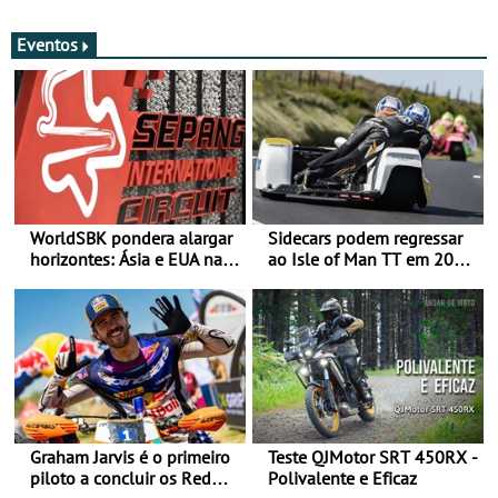
estradas
Eventos
WorldSBK pondera alargar
Sidecars podem regressar
horizontes: Ásia e EUA na
ao Isle of Man TT em 2027
mira para 2027
após revisão de segurança
Graham Jarvis é o primeiro
Teste QJMotor SRT 450RX -
piloto a concluir os Red
Polivalente e Eficaz