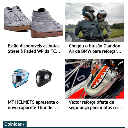
Estão disponíveis as botas
Chegou o blusão Glandon
Street 3 Faded WP da TCX
Air da BMW para reforçar
para utilização durante
oferta de equipamento de
todo o ano
verão
MT HELMETS apresenta o
Vector reforça oferta de
novo capacete Thunder 4 R
segurança para motos com
SV
nova gama de cadeados
JawX
Opiniões